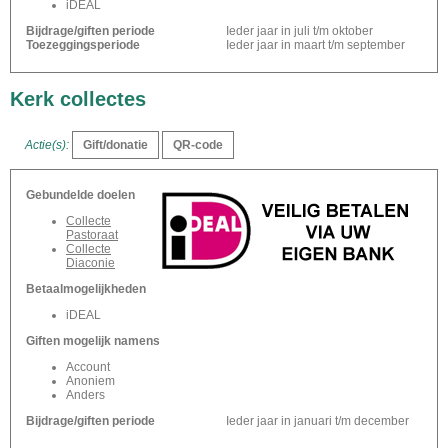
iDEAL
Bijdrage/giften periode
Ieder jaar in juli t/m oktober
Toezeggingsperiode
Ieder jaar in maart t/m september
Kerk collectes
Actie(s):
Gebundelde doelen
Collecte
Pastoraat
Collecte
Diaconie
Betaalmogelijkheden
iDEAL
Giften mogelijk namens
Account
Anoniem
Anders
Bijdrage/giften periode
Ieder jaar in januari t/m december