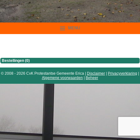
MENU
Bestellingen (0)
© 2008 - 2026 CvK Protestantse Gemeente Erica |
Disclaimer
|
Privacyverklaring
|
Algemene voorwaarden
|
Beheer