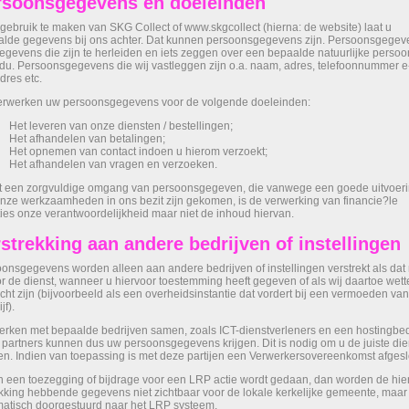
rsoonsgegevens en doeleinden
gebruik te maken van SKG Collect of www.skgcollect (hierna: de website) laat u
lde gegevens bij ons achter. Dat kunnen persoonsgegevens zijn. Persoonsgegev
gegevens die zijn te herleiden en iets zeggen over een bepaalde natuurlijke persoon
idu. Persoonsgegevens die wij vastleggen zijn o.a. naam, adres, telefoonnummer e
dres etc.
erwerken uw persoonsgegevens voor de volgende doeleinden:
Het leveren van onze diensten / bestellingen;
Het afhandelen van betalingen;
Het opnemen van contact indoen u hierom verzoekt;
Het afhandelen van vragen en verzoeken.
t
een zorgvuldige omgang van persoonsgegeven, die vanwege een goede uitvoer
nze werkzaamheden in ons bezit zijn gekomen, is de verwerking van financie?le
ies onze verantwoordelijkheid maar niet de inhoud hiervan.
strekking aan andere bedrijven of instellingen
onsgegevens worden alleen aan andere bedrijven of instellingen verstrekt als dat
or de dienst, wanneer u hiervoor toestemming heeft gegeven of als wij daartoe wette
icht zijn (bijvoorbeeld als een overheidsinstantie dat vordert bij een vermoeden va
jf).
erken met bepaalde bedrijven samen, zoals ICT-dienstverleners en een hostingbedr
partners kunnen dus uw persoonsgegevens krijgen. Dit is nodig om u de juiste die
en. Indien van toepassing is met deze partijen een Verwerkersovereenkomst afgesl
n een toezegging of bijdrage voor een LRP actie wordt gedaan, dan worden de hie
kking hebbende gegevens niet zichtbaar voor de lokale kerkelijke gemeente, maar
atisch doorgestuurd naar het LRP systeem.