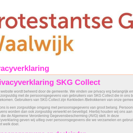
vacyverklaring
ivacyverklaring SKG Collect
website wordt beheerd door de gemeente. We vinden uw privacy erg belangrijk e
zorgvuldig met de persoonsgegevens van gebruikers van SKG Collect die in ons b
gekomen. Gebruikers van SKG Collect zijn Kerkleden /Betrokkenen van onze gemee
ons is een zorgvuldige omgang met persoonsgegevens van groot belang. Persoonl
ens worden dan ook zorgvuldig verwerkt en beveiligd. Hierbij houden wij ons aan
 die de Algemene Verordening Gegevensbescherming (AVG) stelt. In deze
cyverklaring geven wij uitleg over persoonsgegevens die we verzamelen en gebru
t welk doel.