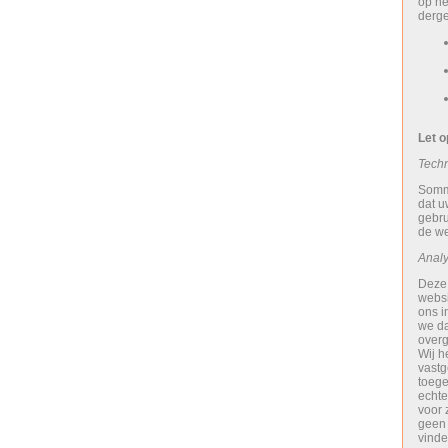
op he
derge
Let o
Techn
Sommi
dat u
gebru
de we
Analy
Deze 
websi
ons i
we da
overg
Wij h
vastg
toege
echte
voor 
geen 
vinde