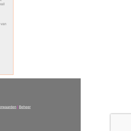
f
mail
 van
orwaarden
|
Beheer