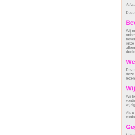
Adver
Deze 
Be
Wij m
onbev
bevei
onze 
allee
doele
We
Deze 
deze 
lezen
Wij
Wij b
verdi
wijzi
Als u
conta
Geg