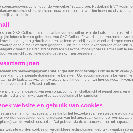
rsoonsgegevens zullen door de Verwerker "Betaalgroep Nederland B.V.", waarme
kersovereenkomst is afgesloten, maximaal een jaar worden bewaard of zoveel la
ttelijk verplicht is.
mail
ersturen SKG Collect e-mailnieuwsbrieven met uitleg over de laatste updates. Dit is
grijke informatie voor gebruikers van SKG Collect. Er wordt bij het verzenden van e
ieuwsbrieven geen gebruik van een systeem waarbij inzicht wordt verkregen over 
 waarop deze e-mails worden geopend. Ook kan niet bekeken worden of de link in 
aangeklikt wordt. Ons registratiesysteem maakt het mogelijk om selecties aan te m
oor we gericht specifieke doelgroepen kunnen benaderen.
waartermijnen
ewaren uw persoonsgegevens niet langer dan noodzakelijk is om de in dit Privacy-
everklaring genoemde doeleinden te bereiken. Uw accountgegevens bewaren wij 
jaar na de laatste activiteit in uw account, of langer indien wij hiertoe wettelijk verpl
voor bijvoorbeeld de Belastingdienst.
ens die u ons toezendt via een contactformulier, chatbericht of e-mail bewaren wij
g als nodig is om uw vraag of verzoek volledig af te handelen.
zoek website en gebruik van cookies
es zijn kleine informatiebestandjes die bij het bezoeken van een website automati
n worden opgeslagen op of uitgelezen van het apparaat (waaronder een pc, tablet
phone) van de websitebezoeker. Dat gebeurt via de webbrowser op het apparaat.
ze website worden cookies of vergelijkbare technologieen gebruikt, waarbij inform