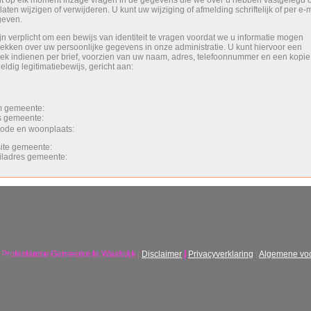
t op elk moment inzage vragen in de gegevens die we over u hebben vastgelegd o
laten wijzigen of verwijderen. U kunt uw wijziging of afmelding schriftelijk of per e-
geven.
ijn verplicht om een bewijs van identiteit te vragen voordat we u informatie mogen
rekken over uw persoonlijke gegevens in onze administratie. U kunt hiervoor een
ek indienen per brief, voorzien van uw naam, adres, telefoonnummer en een kopie
eldig legitimatiebewijs, gericht aan:
m gemeente:
es gemeente:
code en woonplaats:
site gemeente:
iladres gemeente:
Protestantse Gemeente te Waalwijk |
Disclaimer
|
Privacyverklaring
|
Algemene vo