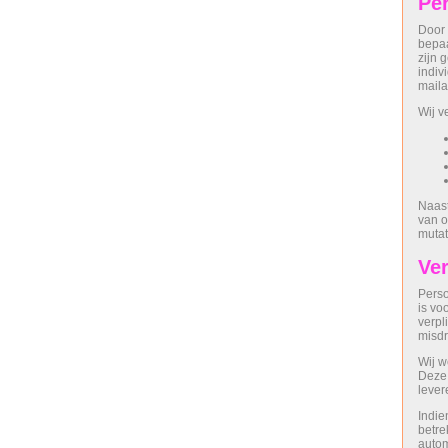
Pe
Door 
bepaa
zijn 
indiv
maila
Wij v
Naas
van o
mutat
Ver
Perso
is vo
verpl
misdri
Wij w
Deze 
lever
Indie
betre
autom