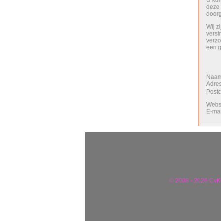
U kun
deze 
door
Wij z
verst
verzo
een g
Naa
Adr
Post
Web
E-ma
© 2008 - 2026 CvK 