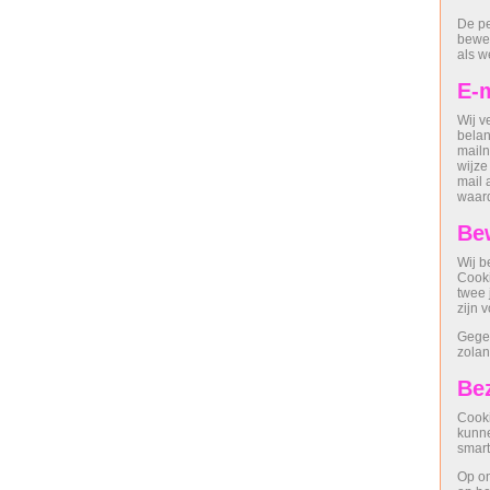
De pe
bewer
als we
E-
Wij v
belan
mailn
wijze
mail 
waard
Be
Wij b
Cooki
twee 
zijn 
Gegev
zolan
Be
Cooki
kunne
smart
Op on