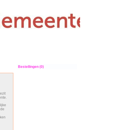
Bestellingen (0)
n
ezit
nte.
ijke
 de
iken