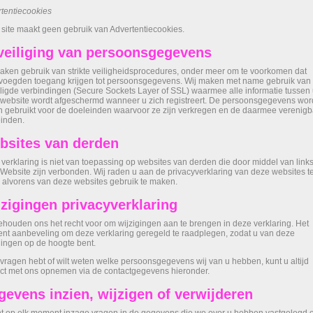
tentiecookies
site maakt geen gebruik van Advertentiecookies.
veiliging van persoonsgegevens
aken gebruik van strikte veiligheidsprocedures, onder meer om te voorkomen dat
oegden toegang krijgen tot persoonsgegevens. Wij maken met name gebruik van
ligde verbindingen (Secure Sockets Layer of SSL) waarmee alle informatie tussen
website wordt afgeschermd wanneer u zich registreert. De persoonsgegevens wo
n gebruikt voor de doeleinden waarvoor ze zijn verkregen en de daarmee verenigb
inden.
bsites van derden
verklaring is niet van toepassing op websites van derden die door middel van link
Website zijn verbonden. Wij raden u aan de privacyverklaring van deze websites t
 alvorens van deze websites gebruik te maken.
zigingen privacyverklaring
ehouden ons het recht voor om wijzigingen aan te brengen in deze verklaring. Het
ent aanbeveling om deze verklaring geregeld te raadplegen, zodat u van deze
gingen op de hoogte bent.
 vragen hebt of wilt weten welke persoonsgegevens wij van u hebben, kunt u altijd
ct met ons opnemen via de contactgegevens hieronder.
evens inzien, wijzigen of verwijderen