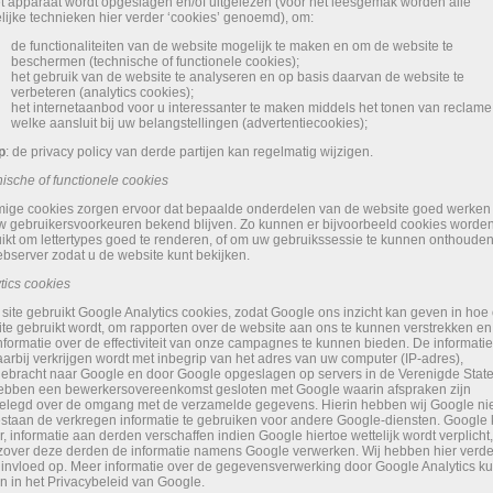
t apparaat wordt opgeslagen en/of uitgelezen (voor het leesgemak worden alle
lijke technieken hier verder ‘cookies’ genoemd), om:
d
e functionaliteiten van de website mogelijk te maken en om de website te
beschermen (technische of functionele cookies);
het gebruik van de website te analyseren en op basis daarvan de website te
verbeteren (analytics cookies);
het internetaanbod voor u interessanter te maken middels het tonen van reclame
welke aansluit bij uw belangstellingen (advertentiecookies);
p
: de privacy policy van derde partijen kan regelmatig wijzigen.
ische of functionele cookies
ge cookies zorgen ervoor dat bepaalde onderdelen van de website goed werken
w gebruikersvoorkeuren bekend blijven. Zo kunnen er bijvoorbeeld cookies worde
ikt om lettertypes goed te renderen, of om uw gebruikssessie te kunnen onthoude
bserver zodat u de website kunt bekijken.
tics cookies
site gebruikt Google Analytics cookies, zodat Google ons inzicht kan geven in hoe
te gebruikt wordt, om rapporten over de website aan ons te kunnen verstrekken e
nformatie over de effectiviteit van onze campagnes te kunnen bieden. De informatie
arbij verkrijgen wordt met inbegrip van het adres van uw computer (IP-adres),
ebracht naar Google en door Google opgeslagen op servers in de Verenigde State
ebben een bewerkersovereenkomst gesloten met Google waarin afspraken zijn
elegd over de omgang met de verzamelde gegevens. Hierin hebben wij Google ni
staan de verkregen informatie te gebruiken voor andere Google-diensten. Google 
r, informatie aan derden verschaffen indien Google hiertoe wettelijk wordt verplicht,
zover deze derden de informatie namens Google verwerken. Wij hebben hier verde
invloed op. Meer informatie over de gegevensverwerking door Google Analytics ku
n in het Privacybeleid van Google.