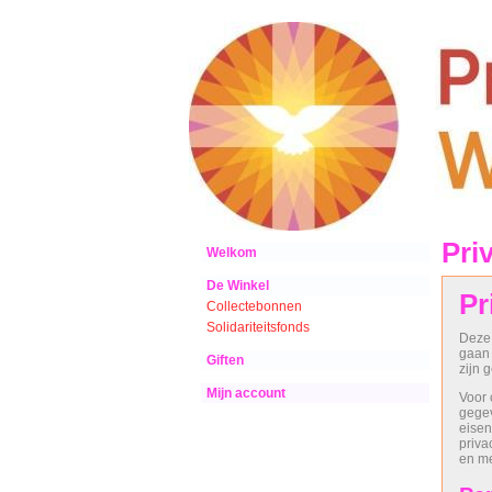
Pri
Welkom
De Winkel
Pr
Collectebonnen
Solidariteitsfonds
Deze 
gaan 
Giften
zijn 
Mijn account
Voor 
gegev
eisen
priva
en me