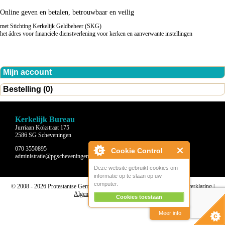
Online geven en betalen, betrouwbaar en veilig
met Stichting Kerkelijk Geldbeheer (SKG)
het ádres voor financiële dienstverlening voor kerken en aanverwante instellingen
Mijn account
Bestelling (0)
Kerkelijk Bureau
Jurriaan Kokstraat 175
2586 SG Scheveningen
070 3550895
Cookie Control
administratie@pgscheveningen.nl
Deze website gebruikt cookies om
informatie op te slaan op uw
computer.
© 2008 - 2026 Protestantse Gemeente Scheveningen |
Disclaimer
|
Privacyverklaring
|
Algemene voorwaarden
|
Beheer
Cookies toestaan
Meer info