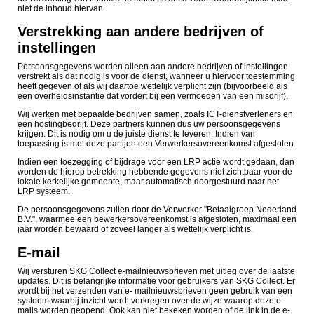
niet de inhoud hiervan.
Verstrekking aan andere bedrijven of
instellingen
Persoonsgegevens worden alleen aan andere bedrijven of instellingen
verstrekt als dat nodig is voor de dienst, wanneer u hiervoor toestemming
heeft gegeven of als wij daartoe wettelijk verplicht zijn (bijvoorbeeld als
een overheidsinstantie dat vordert bij een vermoeden van een misdrijf).
Wij werken met bepaalde bedrijven samen, zoals ICT-dienstverleners en
een hostingbedrijf. Deze partners kunnen dus uw persoonsgegevens
krijgen. Dit is nodig om u de juiste dienst te leveren. Indien van
toepassing is met deze partijen een Verwerkersovereenkomst afgesloten.
Indien een toezegging of bijdrage voor een LRP actie wordt gedaan, dan
worden de hierop betrekking hebbende gegevens niet zichtbaar voor de
lokale kerkelijke gemeente, maar automatisch doorgestuurd naar het
LRP systeem.
De persoonsgegevens zullen door de Verwerker "Betaalgroep Nederland
B.V.", waarmee een bewerkersovereenkomst is afgesloten, maximaal een
jaar worden bewaard of zoveel langer als wettelijk verplicht is.
E-mail
Wij versturen SKG Collect e-mailnieuwsbrieven met uitleg over de laatste
updates. Dit is belangrijke informatie voor gebruikers van SKG Collect. Er
wordt bij het verzenden van e- mailnieuwsbrieven geen gebruik van een
systeem waarbij inzicht wordt verkregen over de wijze waarop deze e-
mails worden geopend. Ook kan niet bekeken worden of de link in de e-