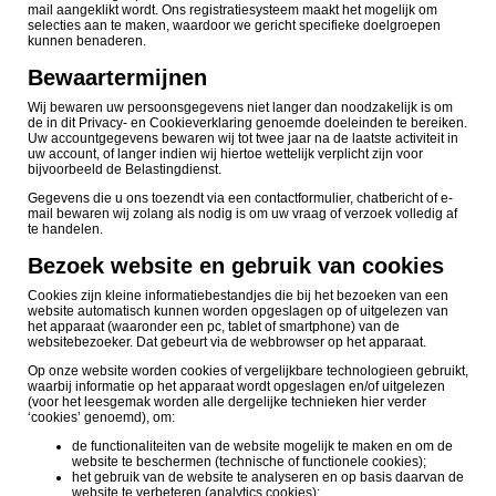
mail aangeklikt wordt. Ons registratiesysteem maakt het mogelijk om
selecties aan te maken, waardoor we gericht specifieke doelgroepen
kunnen benaderen.
Bewaartermijnen
Wij bewaren uw persoonsgegevens niet langer dan noodzakelijk is om
de in dit Privacy- en Cookieverklaring genoemde doeleinden te bereiken.
Uw accountgegevens bewaren wij tot twee jaar na de laatste activiteit in
uw account, of langer indien wij hiertoe wettelijk verplicht zijn voor
bijvoorbeeld de Belastingdienst.
Gegevens die u ons toezendt via een contactformulier, chatbericht of e-
mail bewaren wij zolang als nodig is om uw vraag of verzoek volledig af
te handelen.
Bezoek website en gebruik van cookies
Cookies zijn kleine informatiebestandjes die bij het bezoeken van een
website automatisch kunnen worden opgeslagen op of uitgelezen van
het apparaat (waaronder een pc, tablet of smartphone) van de
websitebezoeker. Dat gebeurt via de webbrowser op het apparaat.
Op onze website worden cookies of vergelijkbare technologieen gebruikt,
waarbij informatie op het apparaat wordt opgeslagen en/of uitgelezen
(voor het leesgemak worden alle dergelijke technieken hier verder
‘cookies’ genoemd), om:
d
e functionaliteiten van de website mogelijk te maken en om de
website te beschermen (technische of functionele cookies);
het gebruik van de website te analyseren en op basis daarvan de
website te verbeteren (analytics cookies);