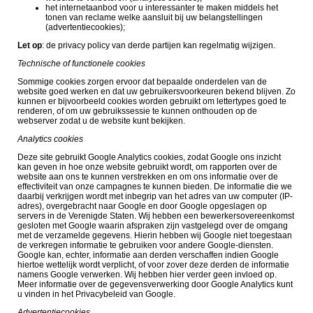
het internetaanbod voor u interessanter te maken middels het
tonen van reclame welke aansluit bij uw belangstellingen
(advertentiecookies);
Let op
: de privacy policy van derde partijen kan regelmatig wijzigen.
Technische of functionele cookies
Sommige cookies zorgen ervoor dat bepaalde onderdelen van de
website goed werken en dat uw gebruikersvoorkeuren bekend blijven. Zo
kunnen er bijvoorbeeld cookies worden gebruikt om lettertypes goed te
renderen, of om uw gebruikssessie te kunnen onthouden op de
webserver zodat u de website kunt bekijken.
Analytics cookies
Deze site gebruikt Google Analytics cookies, zodat Google ons inzicht
kan geven in hoe onze website gebruikt wordt, om rapporten over de
website aan ons te kunnen verstrekken en om ons informatie over de
effectiviteit van onze campagnes te kunnen bieden. De informatie die we
daarbij verkrijgen wordt met inbegrip van het adres van uw computer (IP-
adres), overgebracht naar Google en door Google opgeslagen op
servers in de Verenigde Staten. Wij hebben een bewerkersovereenkomst
gesloten met Google waarin afspraken zijn vastgelegd over de omgang
met de verzamelde gegevens. Hierin hebben wij Google niet toegestaan
de verkregen informatie te gebruiken voor andere Google-diensten.
Google kan, echter, informatie aan derden verschaffen indien Google
hiertoe wettelijk wordt verplicht, of voor zover deze derden de informatie
namens Google verwerken. Wij hebben hier verder geen invloed op.
Meer informatie over de gegevensverwerking door Google Analytics kunt
u vinden in het Privacybeleid van Google.
Advertentiecookies