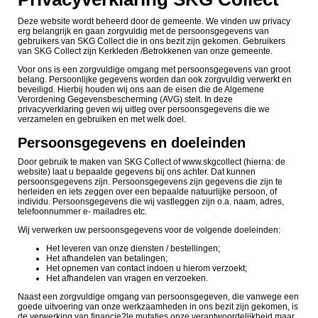
Deze website wordt beheerd door de gemeente. We vinden uw privacy
erg belangrijk en gaan zorgvuldig met de persoonsgegevens van
gebruikers van SKG Collect die in ons bezit zijn gekomen. Gebruikers
van SKG Collect zijn Kerkleden /Betrokkenen van onze gemeente.
Voor ons is een zorgvuldige omgang met persoonsgegevens van groot
belang. Persoonlijke gegevens worden dan ook zorgvuldig verwerkt en
beveiligd. Hierbij houden wij ons aan de eisen die de Algemene
Verordening Gegevensbescherming (AVG) stelt. In deze
privacyverklaring geven wij uitleg over persoonsgegevens die we
verzamelen en gebruiken en met welk doel.
Persoonsgegevens en doeleinden
Door gebruik te maken van SKG Collect of www.skgcollect (hierna: de
website) laat u bepaalde gegevens bij ons achter. Dat kunnen
persoonsgegevens zijn. Persoonsgegevens zijn gegevens die zijn te
herleiden en iets zeggen over een bepaalde natuurlijke persoon, of
individu. Persoonsgegevens die wij vastleggen zijn o.a. naam, adres,
telefoonnummer e- mailadres etc.
Wij verwerken uw persoonsgegevens voor de volgende doeleinden:
Het leveren van onze diensten / bestellingen;
Het afhandelen van betalingen;
Het opnemen van contact indoen u hierom verzoekt;
Het afhandelen van vragen en verzoeken.
Naast
een zorgvuldige omgang van persoonsgegeven, die vanwege een
goede uitvoering van onze werkzaamheden in ons bezit zijn gekomen, is
de verwerking van financie?le mutaties onze verantwoordelijkheid maar