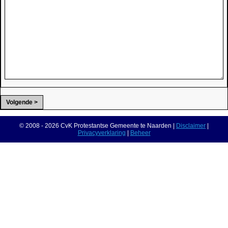
© 2008 - 2026 CvK Protestantse Gemeente te Naarden |
Disclaimer
|
Privacyverklaring
|
Beheer