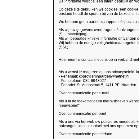
De informatie wordt alleen intern gebruikt en 
Op deze site gebruiken we cookies (een cookie is
bestand houdt de sporen bij van de bezochte Int
We hebben geen partnerschappen of speciale re
Als wij uw gegevens overdragen of ontvangen o
(SLL beveiliging).
Als wij bepaalde kritieke informatie ontvangen 
Wij hebben de nodige veiligheidsmaatregelen in
(SSL).
Hoe neemt u contact met ons op in verband met
---------------------------------------------------------------
Als u wenst te reageren op ons privacybeleid,
- Per email: kbprotgemnaarden@hetnet.nl
- Per telefoon: 035-6943027
- Per brief: St. Annastraat 5, 1411 PE, Naarden
Over communicatie per e-mail
Als u in de toekomst geen nieuwsbrieven wenst
nieuwsbrief".
Over communicatie per brief
Als u ons via het web uw postadres meedeelt, ku
ontvangen, kunt u contact met ons opnemen op 
Over communicatie per telefoon