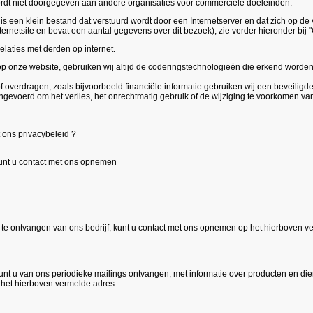
wordt niet doorgegeven aan andere organisaties voor commerciële doeleinden.
 een klein bestand dat verstuurd wordt door een Internetserver en dat zich op de va
ernetsite en bevat een aantal gegevens over dit bezoek), zie verder hieronder bij 
laties met derden op internet.
p onze website, gebruiken wij altijd de coderingstechnologieën die erkend worde
of overdragen, zoals bijvoorbeeld financiële informatie gebruiken wij een beveiligd
gevoerd om het verlies, het onrechtmatig gebruik of de wijziging te voorkomen va
 ons privacybeleid ?
 kunt u contact met ons opnemen
 te ontvangen van ons bedrijf, kunt u contact met ons opnemen op het hierboven v
nt u van ons periodieke mailings ontvangen, met informatie over producten en diens
het hierboven vermelde adres..