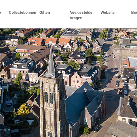
e
Collectebonnen
Giften
Veelgestelde
Website
Boe
vragen