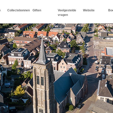
e
Collectebonnen
Giften
Veelgestelde
Website
Boe
vragen