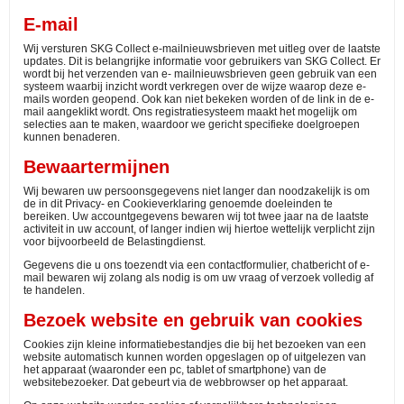
E-mail
Wij versturen SKG Collect e-mailnieuwsbrieven met uitleg over de laatste
updates. Dit is belangrijke informatie voor gebruikers van SKG Collect. Er
wordt bij het verzenden van e- mailnieuwsbrieven geen gebruik van een
systeem waarbij inzicht wordt verkregen over de wijze waarop deze e-
mails worden geopend. Ook kan niet bekeken worden of de link in de e-
mail aangeklikt wordt. Ons registratiesysteem maakt het mogelijk om
selecties aan te maken, waardoor we gericht specifieke doelgroepen
kunnen benaderen.
Bewaartermijnen
Wij bewaren uw persoonsgegevens niet langer dan noodzakelijk is om
de in dit Privacy- en Cookieverklaring genoemde doeleinden te
bereiken. Uw accountgegevens bewaren wij tot twee jaar na de laatste
activiteit in uw account, of langer indien wij hiertoe wettelijk verplicht zijn
voor bijvoorbeeld de Belastingdienst.
Gegevens die u ons toezendt via een contactformulier, chatbericht of e-
mail bewaren wij zolang als nodig is om uw vraag of verzoek volledig af
te handelen.
Bezoek website en gebruik van cookies
Cookies zijn kleine informatiebestandjes die bij het bezoeken van een
website automatisch kunnen worden opgeslagen op of uitgelezen van
het apparaat (waaronder een pc, tablet of smartphone) van de
websitebezoeker. Dat gebeurt via de webbrowser op het apparaat.