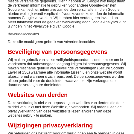
met de verzamelde gegevens. Hierin hebben wij Google niet toegestaan
de verkregen informatie te gebruiken voor andere Google-diensten.
Google kan, echter, informatie aan derden verschaffen indien Google
hiertoe wettelijk wordt verplicht, of voor zover deze derden de informatie
namens Google verwerken. Wij hebben hier verder geen invloed op.
Meer informatie over de gegevensverwerking door Google Analytics kunt
u vinden in het Privacybeleid van Google.
Advertentiecookies
Deze site maakt geen gebruik van Advertentiecookies.
Beveiliging van persoonsgegevens
Wij maken gebruik van strikte veiligheidsprocedures, onder meer om te
voorkomen dat onbevoegden toegang krijgen tot persoonsgegevens. Wij
maken met name gebruik van beveiligde verbindingen (Secure Sockets
Layer of SSL) waarmee alle informatie tussen u en onze website wordt
afgeschermd wanneer u zich registreert. De persoonsgegevens worden
alleen gebruikt voor de doeleinden waarvoor ze zijn verkregen en de
daarmee verenigbare doeleinden.
Websites van derden
Deze verklaring is niet van toepassing op websites van derden die door
middel van links met deze Website zijn verbonden. Wij raden u aan de
privacyverklaring van deze websites te lezen alvorens van deze
websites gebruik te maken.
Wijzigingen privacyverklaring
Wij behouden ons het recht voor om wijzigingen aan te brengen in deze