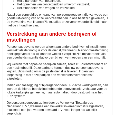
Het afhandelen van betalingen;
Het opnemen van contact indoen u hierom verzoekt;
Het afhandelen van vragen en verzoeken.
Naast
een zorgvuldige omgang van persoonsgegeven, die vanwege een
goede uitvoering van onze werkzaamheden in ons bezit zijn gekomen, is
de verwerking van financie?le mutaties onze verantwoordelijkheid maar
niet de inhoud hiervan.
Verstrekking aan andere bedrijven of
instellingen
Persoonsgegevens worden alleen aan andere bedrijven of instellingen
verstrekt als dat nodig is voor de dienst, wanneer u hiervoor toestemming
heeft gegeven of als wij daartoe wettelijk verplicht zijn (bijvoorbeeld als
een overheidsinstantie dat vordert bij een vermoeden van een misdrijf).
Wij werken met bepaalde bedrijven samen, zoals ICT-dienstverleners en
een hostingbedrijf. Deze partners kunnen dus uw persoonsgegevens
krijgen. Dit is nodig om u de juiste dienst te leveren. Indien van
toepassing is met deze partijen een Verwerkersovereenkomst
afgesloten.
Indien een toezegging of bijdrage voor een LRP actie wordt gedaan, dan
worden de hierop betrekking hebbende gegevens niet zichtbaar voor de
lokale kerkelijke gemeente, maar automatisch doorgestuurd naar het
LRP systeem.
De persoonsgegevens zullen door de Verwerker "Betaalgroep
Nederland B.V.", waarmee een bewerkersovereenkomst is afgesloten,
maximaal een jaar worden bewaard of zoveel langer als wettelijk
verplicht is.