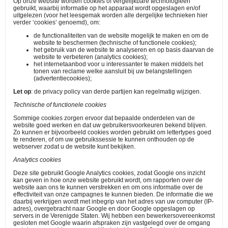
Op onze website worden cookies of vergelijkbare technologieen
gebruikt, waarbij informatie op het apparaat wordt opgeslagen en/of
uitgelezen (voor het leesgemak worden alle dergelijke technieken hier
verder ‘cookies’ genoemd), om:
d
e functionaliteiten van de website mogelijk te maken en om de
website te beschermen (technische of functionele cookies);
het gebruik van de website te analyseren en op basis daarvan de
website te verbeteren (analytics cookies);
het internetaanbod voor u interessanter te maken middels het
tonen van reclame welke aansluit bij uw belangstellingen
(advertentiecookies);
Let op
: de privacy policy van derde partijen kan regelmatig wijzigen.
Technische of functionele cookies
Sommige cookies zorgen ervoor dat bepaalde onderdelen van de
website goed werken en dat uw gebruikersvoorkeuren bekend blijven.
Zo kunnen er bijvoorbeeld cookies worden gebruikt om lettertypes goed
te renderen, of om uw gebruikssessie te kunnen onthouden op de
webserver zodat u de website kunt bekijken.
Analytics cookies
Deze site gebruikt Google Analytics cookies, zodat Google ons inzicht
kan geven in hoe onze website gebruikt wordt, om rapporten over de
website aan ons te kunnen verstrekken en om ons informatie over de
effectiviteit van onze campagnes te kunnen bieden. De informatie die we
daarbij verkrijgen wordt met inbegrip van het adres van uw computer (IP-
adres), overgebracht naar Google en door Google opgeslagen op
servers in de Verenigde Staten. Wij hebben een bewerkersovereenkomst
gesloten met Google waarin afspraken zijn vastgelegd over de omgang