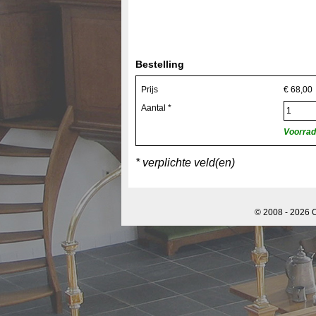
Bestelling
Prijs
€
68,00
Aantal *
Voorrad
* verplichte veld(en)
© 2008 - 2026 