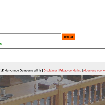
ig
CvK Hervormde Gemeente Wilnis |
Disclaimer
|
Privacyverklaring
|
Algemene voorw