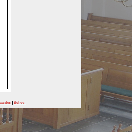
aarden
|
Beheer