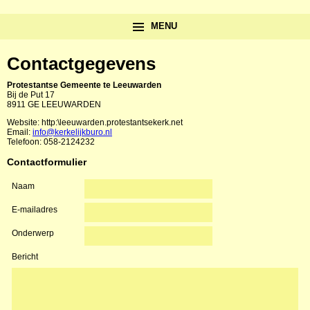
MENU
Contactgegevens
Protestantse Gemeente te Leeuwarden
Bij de Put 17
8911 GE LEEUWARDEN
Website: http:\leeuwarden.protestantsekerk.net
Email:
info@kerkelijkburo.nl
Telefoon: 058-2124232
Contactformulier
Naam
E-mailadres
Onderwerp
Bericht