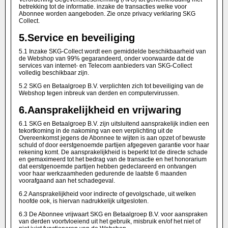
betrekking tot de informatie. inzake de transacties welke voor
Abonnee worden aangeboden. Zie onze privacy verklaring SKG
Collect.
5.
Service en beveiliging
5.1 Inzake SKG-Collect wordt een gemiddelde beschikbaarheid van
de Webshop van 99% gegarandeerd, onder voorwaarde dat de
services van internet- en Telecom aanbieders van SKG-Collect
volledig beschikbaar zijn.
5.2 SKG en Betaalgroep B.V. verplichten zich tot beveiliging van de
Webshop tegen inbreuk van derden en computervirussen.
6.
Aansprakelijkheid en vrijwaring
6.1 SKG en Betaalgroep B.V. zijn uitsluitend aansprakelijk indien een
tekortkoming in de nakoming van een verplichting uit de
Overeenkomst jegens de Abonnee te wijten is aan opzet of bewuste
schuld of door eerstgenoemde partijen afgegeven garantie voor haar
rekening komt. De aansprakelijkheid is beperkt tot de directe schade
en gemaximeerd tot het bedrag van de transactie en het honorarium
dat eerstgenoemde partijen hebben gedeclareerd en ontvangen
voor haar werkzaamheden gedurende de laatste 6 maanden
voorafgaand aan het schadegeval.
6.2 Aansprakelijkheid voor indirecte of gevolgschade, uit welken
hoofde ook, is hiervan nadrukkelijk uitgesloten.
6.3 De Abonnee vrijwaart SKG en Betaalgroep B.V. voor aanspraken
van derden voortvloeiend uit het gebruik, misbruik en/of het niet of