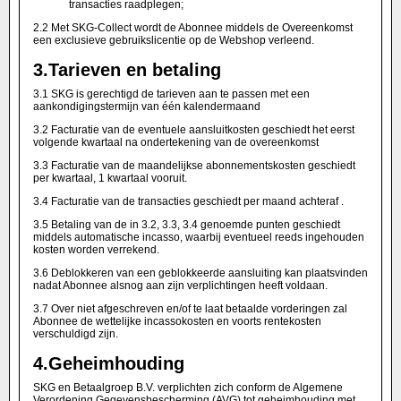
transacties raadplegen;
2.2
Met SKG-Collect wordt de Abonnee middels de Overeenkomst
een exclusieve gebruikslicentie op de Webshop verleend.
3.
Tarieven en betaling
3.1 SKG is gerechtigd de tarieven aan te passen met een
aankondigingstermijn van één kalendermaand
3.2 Facturatie van de eventuele aansluitkosten geschiedt het eerst
volgende kwartaal na ondertekening van de overeenkomst
3.3 Facturatie van de maandelijkse abonnementskosten geschiedt
per kwartaal, 1 kwartaal vooruit.
3.4 Facturatie van de transacties geschiedt per maand achteraf .
3.5 Betaling van de in 3.2, 3.3, 3.4 genoemde punten geschiedt
middels automatische incasso, waarbij eventueel reeds ingehouden
kosten worden verrekend.
3.6 Deblokkeren van een geblokkeerde aansluiting kan plaatsvinden
nadat Abonnee alsnog aan zijn verplichtingen heeft voldaan.
3.7 Over niet afgeschreven en/of te laat betaalde vorderingen zal
Abonnee de wettelijke incassokosten en voorts rentekosten
verschuldigd zijn.
4.Geheimhouding
SKG en Betaalgroep B.V. verplichten zich conform de Algemene
Verordening Gegevensbescherming (AVG) tot geheimhouding met