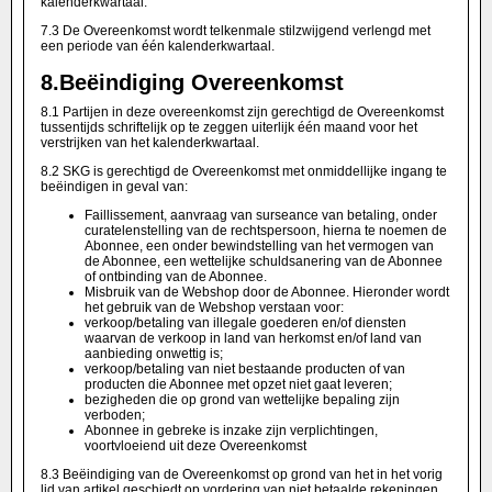
kalenderkwartaal.
7.3 De Overeenkomst wordt telkenmale stilzwijgend verlengd met
een periode van één kalenderkwartaal.
8.
Beëindiging Overeenkomst
8.1 Partijen in deze overeenkomst zijn gerechtigd de Overeenkomst
tussentijds schriftelijk op te zeggen uiterlijk één maand voor het
verstrijken van het kalenderkwartaal.
8.2 SKG is gerechtigd de Overeenkomst met onmiddellijke ingang te
beëindigen in geval van:
Faillissement, aanvraag van surseance van betaling, onder
curatelenstelling van de rechtspersoon, hierna te noemen de
Abonnee, een onder bewindstelling van het vermogen van
de Abonnee, een wettelijke schuldsanering van de Abonnee
of ontbinding van de Abonnee.
Misbruik van de Webshop door de Abonnee. Hieronder wordt
het gebruik van de Webshop verstaan voor:
verkoop/betaling van illegale goederen en/of diensten
waarvan de verkoop in land van herkomst en/of land van
aanbieding onwettig is;
verkoop/betaling van niet bestaande producten of van
producten die Abonnee met opzet niet gaat leveren;
bezigheden die op grond van wettelijke bepaling zijn
verboden;
Abonnee in gebreke is inzake zijn verplichtingen,
voortvloeiend uit deze Overeenkomst
8.3 Beëindiging van de Overeenkomst op grond van het in het vorig
lid van artikel geschiedt op vordering van niet betaalde rekeningen