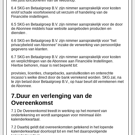
niet juist functioneren van de Webshop.
6.4 SKG en Betaalgroep B.V. zijn nimmer aansprakelijk voor kosten
en/of schade voortvloeiend uit verzuim of handeling van de
Financiële instellingen.
6.5 SKG en Betaalgroep B.V. zijn nimmer aansprakelijk voor de door
de Abonnee middels haar website aangeboden producten en
diensten .
6.6 SKG en Betaalgroep B.V. zijn nimmer aansprakelijk voor “het
privacybeleid van Abonnee” inzake de verwerking van persoonlijke
gegevens van klanten.
6.7 SKG en Betaalgroep B.V. zijn nimmer aansprakelijk voor kosten
en verplichtingen van de Abonnee aan Financiële Instellingen.
Hiertoe behoren, maar is niet beperkt tot:
provisies, licenties, chargebacks, aansluitkosten en onterechte
incasso’s welke direct door de bank verrekend worden. SKG zal, na
te zijn belast door Betaalgroep B.V., op haar beurt dit verrekenen met
de Abonnee.
7.
Duur en verlenging van de
Overeenkomst
7.1 De Overeenkomst treedt in werking op het moment van
ondertekening en wordt aangegaan voor minimaal één
kalenderkwartaal.
7.2 Daarbij geldt dat overeenkomsten getekend in het lopende
kalenderkwartaal doorloopt tot en met het daaropvolgende