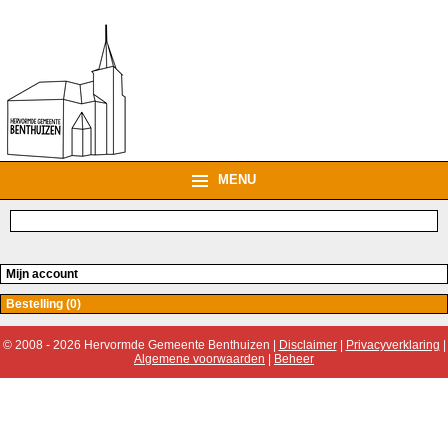
MENU
Mijn account
Bestelling (0)
© 2008 - 2026 Hervormde Gemeente Benthuizen |
Disclaimer
|
Privacyverklaring
|
Algemene voorwaarden
|
Beheer