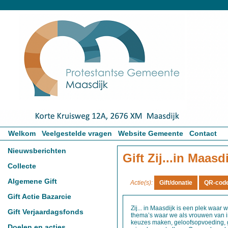
Welkom
Veelgestelde vragen
Website Gemeente
Contact
Nieuwsberichten
Gift Zij...in Maasd
Collecte
Algemene Gift
Actie(s):
Gift Actie Bazarcie
Zij... in Maasdijk is een plek waa
Gift Verjaardagsfonds
thema’s waar we als vrouwen van i
keuzes maken, geloofsopvoeding, ge
Doelen en acties