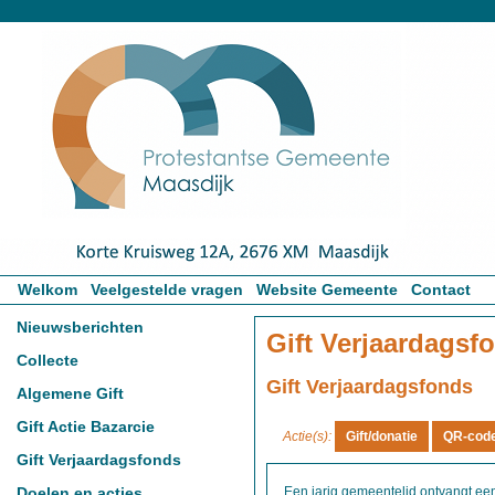
Welkom
Veelgestelde vragen
Website Gemeente
Contact
Nieuwsberichten
Gift Verjaardagsf
Collecte
Gift Verjaardagsfonds
Algemene Gift
Gift Actie Bazarcie
Actie(s):
Gift Verjaardagsfonds
Doelen en acties
Een jarig gemeentelid ontvangt een