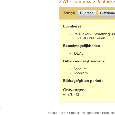
ZWO-commissie Pauluske
Actie(s):
Locatie(s)
Pauluskerk: Straatweg 39
3621 BG Breukelen
Betaalmogelijkheden
iDEAL
Giften mogelijk namens
Account
Anoniem
Bijdrage/giften periode
Ontvangen
€ 570,00
© 2008 - 2026 Protestantse gemeente Breukele