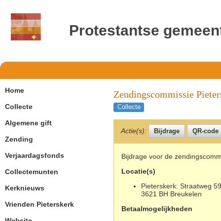
Protestantse gemeen
Home
Zendingscommissie Pieter
Collecte
Collecte
Algemene gift
Actie(s):
Zending
Verjaardagsfonds
Bijdrage voor de zendingscommi
Locatie(s)
Collectemunten
Pieterskerk: Straatweg 59
Kerknieuws
3621 BH Breukelen
Vrienden Pieterskerk
Betaalmogelijkheden
Website