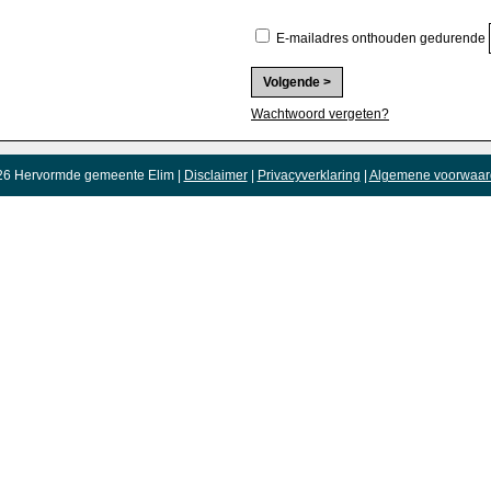
E-mailadres onthouden gedurende
Wachtwoord vergeten?
26 Hervormde gemeente Elim |
Disclaimer
|
Privacyverklaring
|
Algemene voorwaar