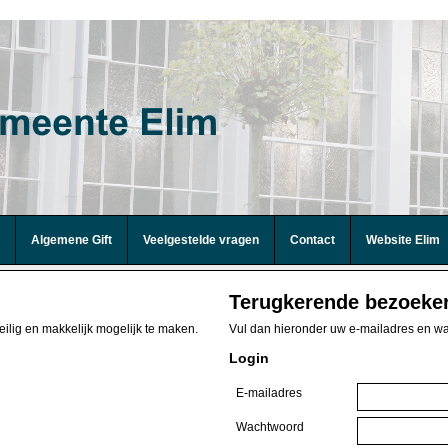
Algemene Gift
Veelgestelde vragen
Contact
Website Elim
Terugkerende bezoeke
eilig en makkelijk mogelijk te maken.
Vul dan hieronder uw e-mailadres en wa
Login
E-mailadres
Wachtwoord