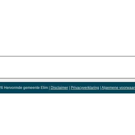
26 Hervormde gemeente Elim |
Disclaimer
|
Privacyverklaring
|
Algemene voorwaar