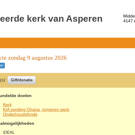
eerde kerk van Asperen
Midde
4147
cte zondag 9 augustus 2026
te
e(s):
undelde doelen
Kerk
KIA zending Ghana, jongeren werk
Onderhoudsfonds
aalmogelijkheden
iDEAL