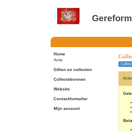
Gereform
Home
Colle
Actie
Collec
Giften en collecten
Acti
Collectebonnen
Website
Geb
Contactformulier
Mijn account
Bet