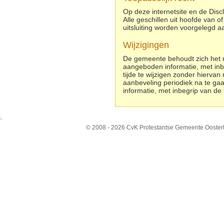
Op deze internetsite en de Disc
Alle geschillen uit hoofde van o
uitsluiting worden voorgelegd 
Wijzigingen
De gemeente behoudt zich het re
aangeboden informatie, met inbe
tijde te wijzigen zonder hierva
aanbeveling periodiek na te gaa
informatie, met inbegrip van de 
© 2008 - 2026 CvK Protestantse Gemeente Ooster