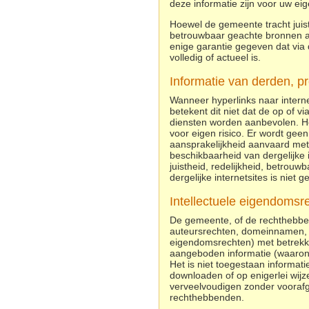
deze informatie zijn voor uw eig
Hoewel de gemeente tracht juiste
betrouwbaar geachte bronnen aan
enige garantie gegeven dat via 
volledig of actueel is.
Informatie van derden, p
Wanneer hyperlinks naar inter
betekent dit niet dat de op of 
diensten worden aanbevolen. Het
voor eigen risico. Er wordt geen
aansprakelijkheid aanvaard met 
beschikbaarheid van dergelijke 
juistheid, redelijkheid, betrouw
dergelijke internetsites is niet g
Intellectuele eigendomsr
De gemeente, of de rechthebbe
auteursrechten, domeinnamen, m
eigendomsrechten) met betrekking
aangeboden informatie (waaronde
Het is niet toegestaan informati
downloaden of op enigerlei wijz
verveelvoudigen zonder voorafg
rechthebbenden.