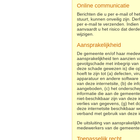
Online communicatie
Berichten die u per e-mail of h
stuurt, kunnen onveilig zijn. De
per e-mail te verzenden. Indien 
aanvaardt u het risico dat der
wijzigen.
Aansprakelijkheid
De gemeente en/of haar medewe
aansprakelijkheid ten aanzien va
gevolgschade met inbegrip van 
deze schade gewezen is) die op e
hoeft te zijn tot (a) defecten,
apparatuur en andere software 
van deze internetsite, (b) de inf
aangeboden, (c) het onderschepp
informatie die aan de gemeente
niet-beschikbaar zijn van deze in
verlies van gegevens, (g) het d
deze internetsite beschikbaar w
verband met gebruik van deze in
De uitsluiting van aansprakelij
medewerkers van de gemeente
Toepasselijk recht