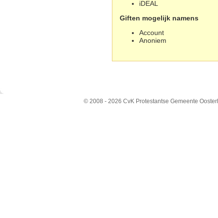
iDEAL
Giften mogelijk namens
Account
Anoniem
© 2008 - 2026 CvK Protestantse Gemeente Ooster