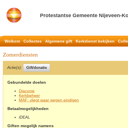
Protestantse Gemeente Nijeveen-Ko
Welkom
Collectes
Algemene gift
Kerkdienst bekijken
Coll
Zomerdiensten
Actie(s):
Gebundelde doelen
Diaconie
Kerkbeheer
MAF: vliegt waar wegen eindigen
Betaalmogelijkheden
iDEAL
Giften mogelijk namens