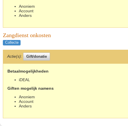
Anoniem
Account
Anders
Zangdienst onkosten
Collecte
Actie(s):
Betaalmogelijkheden
iDEAL
Giften mogelijk namens
Anoniem
Account
Anders