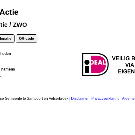
Actie
tie / ZWO
kheden
jk namens
m
tse Gemeente te Santpoort en Velserbroek |
Disclaimer
|
Privacyverklaring
|
Algeme