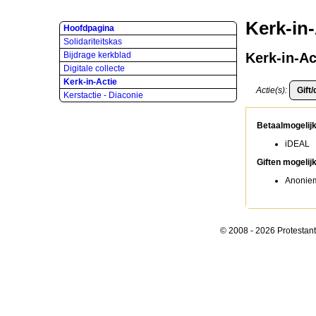
Kerk-in-
Hoofdpagina
Solidariteitskas
Bijdrage kerkblad
Kerk-in-Ac
Digitale collecte
Kerk-in-Actie
Actie(s):
Kerstactie - Diaconie
Betaalmogelij
iDEAL
Giften mogeli
Anonie
© 2008 - 2026 Protestan