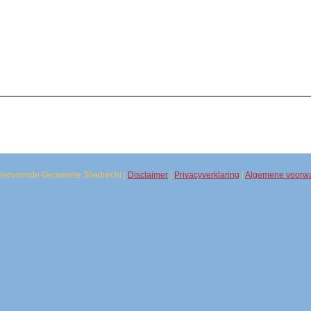
Hervormde Gemeente Sliedrecht |
Disclaimer
|
Privacyverklaring
|
Algemene voorw