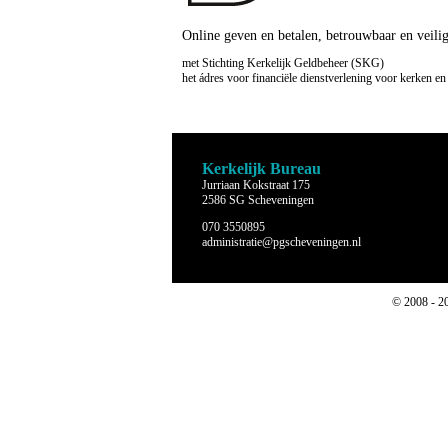
Online geven en betalen, betrouwbaar en veili
met Stichting Kerkelijk Geldbeheer (SKG)
het ádres voor financiële dienstverlening voor kerken en
Kerkelijk Bureau
Jurriaan Kokstraat 175
2586 SG Scheveningen
070 3550895
administratie@pgscheveningen.nl
© 2008 - 2