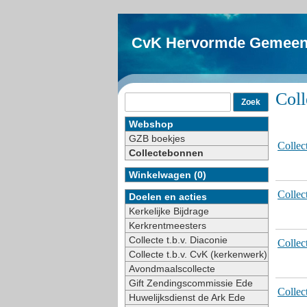
CvK Hervormde Gemeen
Col
Webshop
GZB boekjes
Collec
Collectebonnen
Winkelwagen (0)
Collec
Doelen en acties
Kerkelijke Bijdrage
Kerkrentmeesters
Collecte t.b.v. Diaconie
Collec
Collecte t.b.v. CvK (kerkenwerk)
Avondmaalscollecte
Gift Zendingscommissie Ede
Collec
Huwelijksdienst de Ark Ede