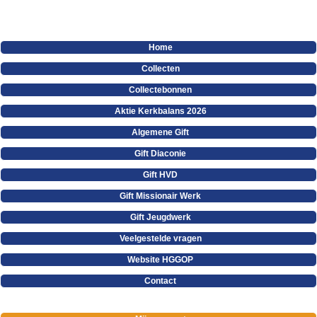
Home
Collecten
Collectebonnen
Aktie Kerkbalans 2026
Algemene Gift
Gift Diaconie
Gift HVD
Gift Missionair Werk
Gift Jeugdwerk
Veelgestelde vragen
Website HGGOP
Contact