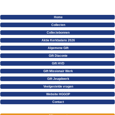
Home
Collecten
Collectebonnen
Aktie Kerkbalans 2026
Algemene Gift
Gift Diaconie
Gift HVD
Gift Missionair Werk
Gift Jeugdwerk
Veelgestelde vragen
Website HGGOP
Contact