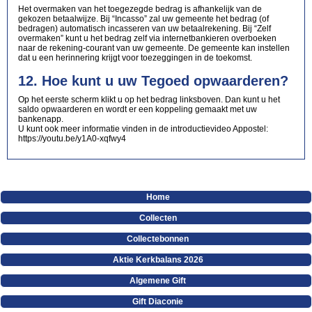
Het overmaken van het toegezegde bedrag is afhankelijk van de
gekozen betaalwijze. Bij “Incasso” zal uw gemeente het bedrag (of
bedragen) automatisch incasseren van uw betaalrekening. Bij “Zelf
overmaken” kunt u het bedrag zelf via internetbankieren overboeken
naar de rekening-courant van uw gemeente. De gemeente kan instellen
dat u een herinnering krijgt voor toezeggingen in de toekomst.
12. Hoe kunt u uw Tegoed opwaarderen?
Op het eerste scherm klikt u op het bedrag linksboven. Dan kunt u het
saldo opwaarderen en wordt er een koppeling gemaakt met uw
bankenapp.
U kunt ook meer informatie vinden in de introductievideo Appostel:
https://youtu.be/y1A0-xqfwy4
Home
Collecten
Collectebonnen
Aktie Kerkbalans 2026
Algemene Gift
Gift Diaconie