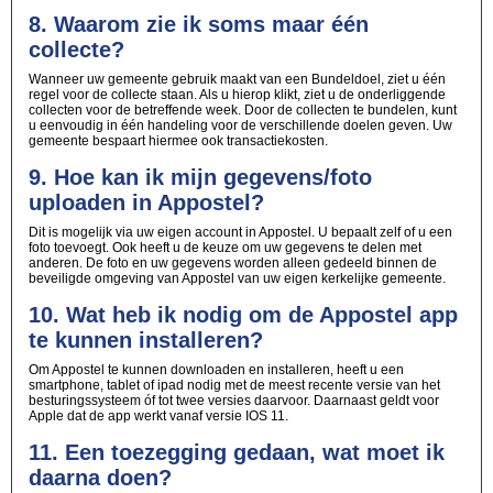
8. Waarom zie ik soms maar één
collecte?
Wanneer uw gemeente gebruik maakt van een Bundeldoel, ziet u één
regel voor de collecte staan. Als u hierop klikt, ziet u de onderliggende
collecten voor de betreffende week. Door de collecten te bundelen, kunt
u eenvoudig in één handeling voor de verschillende doelen geven. Uw
gemeente bespaart hiermee ook transactiekosten.
9. Hoe kan ik mijn gegevens/foto
uploaden in Appostel?
Dit is mogelijk via uw eigen account in Appostel. U bepaalt zelf of u een
foto toevoegt. Ook heeft u de keuze om uw gegevens te delen met
anderen. De foto en uw gegevens worden alleen gedeeld binnen de
beveiligde omgeving van Appostel van uw eigen kerkelijke gemeente.
10. Wat heb ik nodig om de Appostel app
te kunnen installeren?
Om Appostel te kunnen downloaden en installeren, heeft u een
smartphone, tablet of ipad nodig met de meest recente versie van het
besturingssysteem óf tot twee versies daarvoor. Daarnaast geldt voor
Apple dat de app werkt vanaf versie IOS 11.
11. Een toezegging gedaan, wat moet ik
daarna doen?