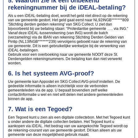
5. Waarom zie ik een onbekend
rekeningnummer bij de iDEAL-betaling?
Als u een iDEAL-betaling doet, wordt het geld niet direct op de rekening
van uw gemeente gestort. Het geld gaat eerst naar NL92INGB*******809
'Stichting derden gelden rekening' van SKG Collect. U ziet dan
bijvoorbeeld bij uw betaling staan: “Protestantse gemeente ….. via ING.”
Vanaf deze iDEAL-tussenrekening (van ING) wordt de batch
(verzameling) via de IBAN van rekening Stichting Derden Gelden van
Pintip (NL13INGB*******239) vervolgens geboekt naar de rekening van
uw gemeente. Dit is een gebruikelijke werkwijze bij de verwerking van
iDEAL-betalingen.
Gebruik voor een overboeking naar uw gemeente NOOIT deze St.
Derdengelden rekeningnummers. De betaling kan dan niet verwerkt
worden.
6. Is het systeem AVG-proof?
Uw gemeente kan Appostel en SKG Collect AVG-proof instellen. De
gedeelde informatie is alleen inzichtelijk voor de verbonden
gemeenteleden via de app. U bepaalt bovendien zelf welke
contactinformatie u wel en niet wilt delen met andere gemeenteleden
binnen de app.
7. Wat is een Tegoed?
Een Tegoed kunt u zien als een digitale collectebon. Met het Tegoed kunt
u onder andere de digitale collecten betalen. Het Tegoed kunt u
aankopen via iDEAL. Het bedrag van uw aangekochte Tegoed wordt op
de rekening-courant van uw gemeente gestort. Dit kan alleen als uw
gemeente van deze mogelijkheid gebruik maakt.