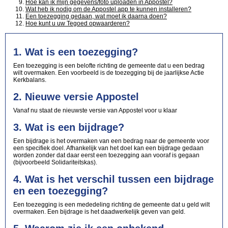
Hoe kan ik mijn gegevens/foto uploaden in Appostel?
Wat heb ik nodig om de Appostel app te kunnen installeren?
Een toezegging gedaan, wat moet ik daarna doen?
Hoe kunt u uw Tegoed opwaarderen?
1. Wat is een toezegging?
Een toezegging is een belofte richting de gemeente dat u een bedrag
wilt overmaken. Een voorbeeld is de toezegging bij de jaarlijkse Actie
Kerkbalans.
2. Nieuwe versie Appostel
Vanaf nu staat de nieuwste versie van Appostel voor u klaar
3. Wat is een bijdrage?
Een bijdrage is het overmaken van een bedrag naar de gemeente voor
een specifiek doel. Afhankelijk van het doel kan een bijdrage gedaan
worden zonder dat daar eerst een toezegging aan vooraf is gegaan
(bijvoorbeeld Solidariteitskas).
4. Wat is het verschil tussen een bijdrage
en een toezegging?
Een toezegging is een mededeling richting de gemeente dat u geld wilt
overmaken. Een bijdrage is het daadwerkelijk geven van geld.