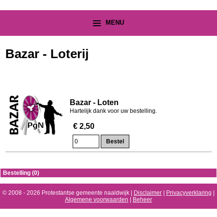
MENU
Bazar - Loterij
Bazar - Loten
Hartelijk dank voor uw bestelling.
€ 2,50
Bestelling (0)
© 2008 - 2026 Protestantse gemeente naaldwijk |
Disclaimer
|
Privacyverklaring
|
Algemene voorwaarden
|
Beheer