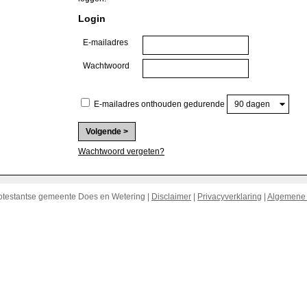
Login
E-mailadres
Wachtwoord
E-mailadres onthouden gedurende
Wachtwoord vergeten?
otestantse gemeente Does en Wetering |
Disclaimer
|
Privacyverklaring
|
Algemene