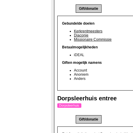
Actie(s):
Gebundelde doelen
Kerkrentmeesters
Diaconie
Missionaire Commissie
Betaalmogelijkheden
iDEAL
Giften mogelijk namens
Account
Anoniem
Anders
Dorpsleerhuis entree
Dorpsleerhuis
Actie(s):