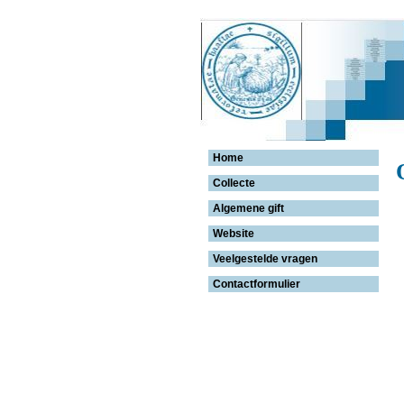
Home
Collecte
Algemene gift
Website
Veelgestelde vragen
Contactformulier