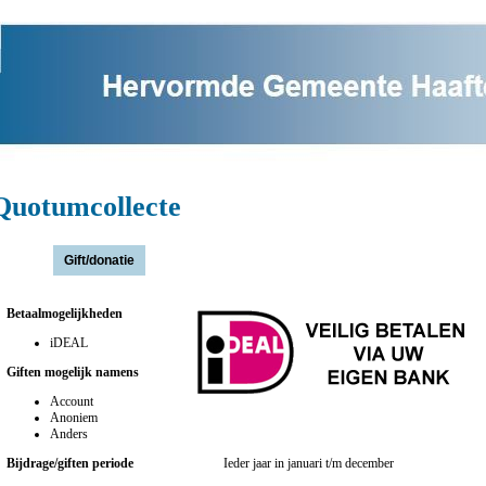
Quotumcollecte
Actie(s):
Betaalmogelijkheden
iDEAL
Giften mogelijk namens
Account
Anoniem
Anders
Bijdrage/giften periode
Ieder jaar in januari t/m december