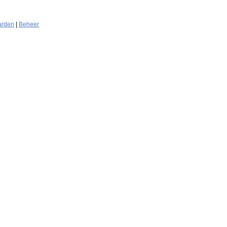
arden
|
Beheer