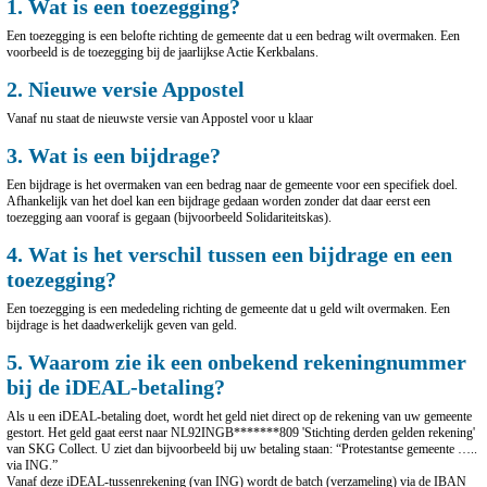
1. Wat is een toezegging?
Een toezegging is een belofte richting de gemeente dat u een bedrag wilt overmaken. Een
voorbeeld is de toezegging bij de jaarlijkse Actie Kerkbalans.
2. Nieuwe versie Appostel
Vanaf nu staat de nieuwste versie van Appostel voor u klaar
3. Wat is een bijdrage?
Een bijdrage is het overmaken van een bedrag naar de gemeente voor een specifiek doel.
Afhankelijk van het doel kan een bijdrage gedaan worden zonder dat daar eerst een
toezegging aan vooraf is gegaan (bijvoorbeeld Solidariteitskas).
4. Wat is het verschil tussen een bijdrage en een
toezegging?
Een toezegging is een mededeling richting de gemeente dat u geld wilt overmaken. Een
bijdrage is het daadwerkelijk geven van geld.
5. Waarom zie ik een onbekend rekeningnummer
bij de iDEAL-betaling?
Als u een iDEAL-betaling doet, wordt het geld niet direct op de rekening van uw gemeente
gestort. Het geld gaat eerst naar NL92INGB*******809 'Stichting derden gelden rekening'
van SKG Collect. U ziet dan bijvoorbeeld bij uw betaling staan: “Protestantse gemeente …..
via ING.”
Vanaf deze iDEAL-tussenrekening (van ING) wordt de batch (verzameling) via de IBAN