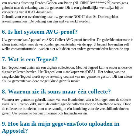
van rekening Stichting Derden Gelden van Pintip (NL13INGB*******239) vervolgens
geboekt naar de rekening van uw gemeente. Dit is een gebruikelijke werkwijze bij de
verwerking van iDEAL-betalingen.
Gebruik voor een overboeking naar uw gemeente NOOIT deze St. Derdengelden
rekeningnummers. De betaling kan dan niet verwerkt worden.
6. Is het systeem AVG-proof?
Uw gemeente kan Appostel en SKG Collect AVG-proof instellen. De gedeelde informatie is
alleen inzichtelijk voor de verbonden gemeenteleden via de app. U bepaalt bovendien zelf
welke contactinformatie u wel en niet wilt delen met andere gemeenteleden binnen de app.
7. Wat is een Tegoed?
Een Tegoed kunt u zien als een digitale collectebon. Met het Tegoed kunt u onder andere de
digitale collecten betalen. Het Tegoed kunt u aankopen via iDEAL. Het bedrag van uw
aangekochte Tegoed wordt op de rekening-courant van uw gemeente gestort. Dit kan alleen
als uw gemeente van deze mogelijkheid gebruik maakt.
8. Waarom zie ik soms maar één collecte?
Wanneer uw gemeente gebruik maakt van een Bundeldoel, ziet u één regel voor de collecte
staan. Als u hierop klikt, ziet u de onderliggende collecten voor de betreffende week. Door
de collecten te bundelen, kunt u eenvoudig in één handeling voor de verschillende doelen
geven. Uw gemeente bespaart hiermee ook transactiekosten.
9. Hoe kan ik mijn gegevens/foto uploaden in
Appostel?