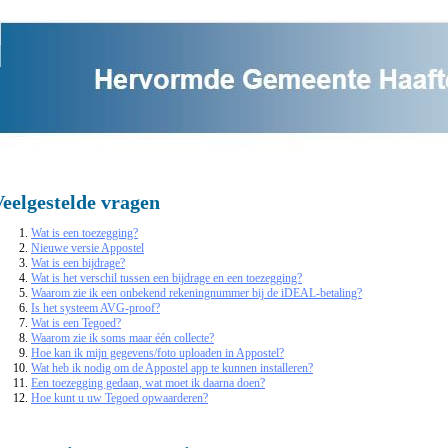
eelgestelde vragen
Wat is een toezegging?
Nieuwe versie Appostel
Wat is een bijdrage?
Wat is het verschil tussen een bijdrage en een toezegging?
Waarom zie ik een onbekend rekeningnummer bij de iDEAL-betaling?
Is het systeem AVG-proof?
Wat is een Tegoed?
Waarom zie ik soms maar één collecte?
Hoe kan ik mijn gegevens/foto uploaden in Appostel?
Wat heb ik nodig om de Appostel app te kunnen installeren?
Een toezegging gedaan, wat moet ik daarna doen?
Hoe kunt u uw Tegoed opwaarderen?