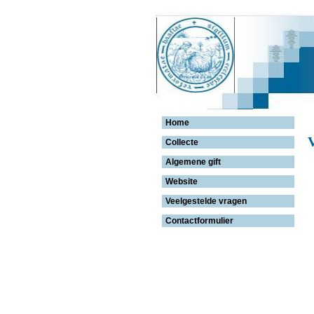
Home
V
Collecte
Algemene gift
Website
Veelgestelde vragen
Contactformulier