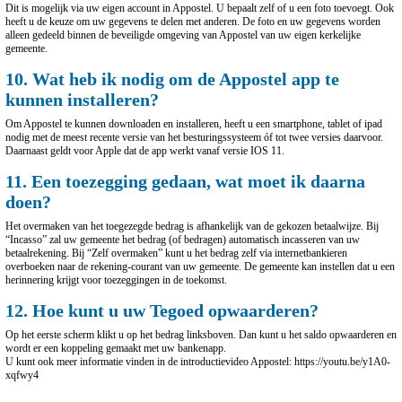
Dit is mogelijk via uw eigen account in Appostel. U bepaalt zelf of u een foto toevoegt. Ook
heeft u de keuze om uw gegevens te delen met anderen. De foto en uw gegevens worden
alleen gedeeld binnen de beveiligde omgeving van Appostel van uw eigen kerkelijke
gemeente.
10. Wat heb ik nodig om de Appostel app te
kunnen installeren?
Om Appostel te kunnen downloaden en installeren, heeft u een smartphone, tablet of ipad
nodig met de meest recente versie van het besturingssysteem óf tot twee versies daarvoor.
Daarnaast geldt voor Apple dat de app werkt vanaf versie IOS 11.
11. Een toezegging gedaan, wat moet ik daarna
doen?
Het overmaken van het toegezegde bedrag is afhankelijk van de gekozen betaalwijze. Bij
“Incasso” zal uw gemeente het bedrag (of bedragen) automatisch incasseren van uw
betaalrekening. Bij “Zelf overmaken” kunt u het bedrag zelf via internetbankieren
overboeken naar de rekening-courant van uw gemeente. De gemeente kan instellen dat u een
herinnering krijgt voor toezeggingen in de toekomst.
12. Hoe kunt u uw Tegoed opwaarderen?
Op het eerste scherm klikt u op het bedrag linksboven. Dan kunt u het saldo opwaarderen en
wordt er een koppeling gemaakt met uw bankenapp.
U kunt ook meer informatie vinden in de introductievideo Appostel: https://youtu.be/y1A0-
xqfwy4