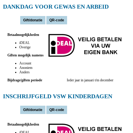
DANKDAG VOOR GEWAS EN ARBEID
Actie(s):
Betaalmogelijkheden
iDEAL
Overige
Giften mogelijk namens
Account
Anoniem
Anders
Bijdrage/giften periode
Ieder jaar in januari t/m december
INSCHRIJFGELD VSW KINDERDAGEN
Actie(s):
Betaalmogelijkheden
iDEAL