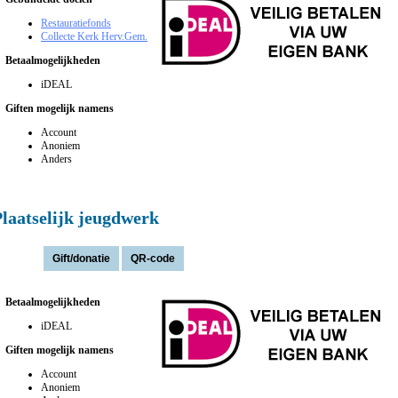
Restauratiefonds
Collecte Kerk Herv.Gem.
Betaalmogelijkheden
iDEAL
Giften mogelijk namens
Account
Anoniem
Anders
laatselijk jeugdwerk
Actie(s):
Betaalmogelijkheden
iDEAL
Giften mogelijk namens
Account
Anoniem