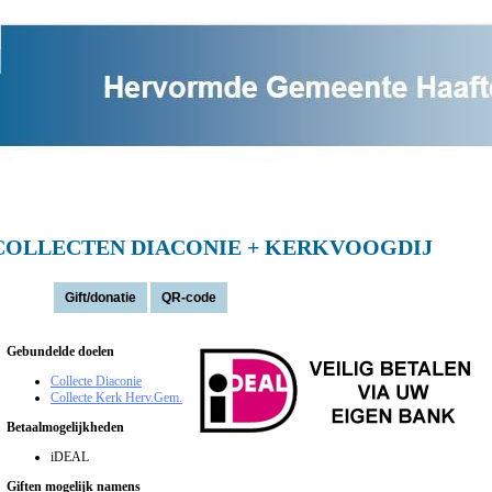
COLLECTEN DIACONIE + KERKVOOGDIJ
Actie(s):
Gebundelde doelen
Collecte Diaconie
Collecte Kerk Herv.Gem.
Betaalmogelijkheden
iDEAL
Giften mogelijk namens