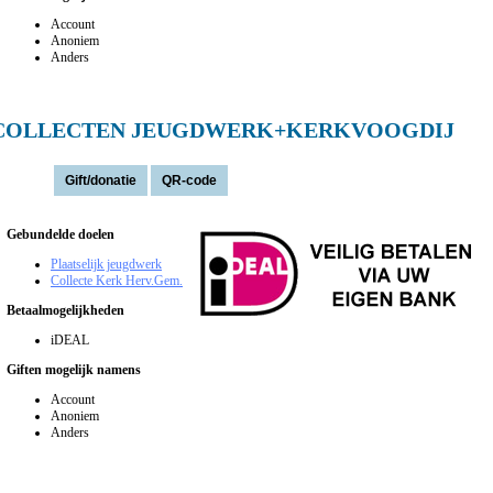
Account
Anoniem
Anders
COLLECTEN JEUGDWERK+KERKVOOGDIJ
Actie(s):
Gebundelde doelen
Plaatselijk jeugdwerk
Collecte Kerk Herv.Gem.
Betaalmogelijkheden
iDEAL
Giften mogelijk namens
Account
Anoniem
Anders