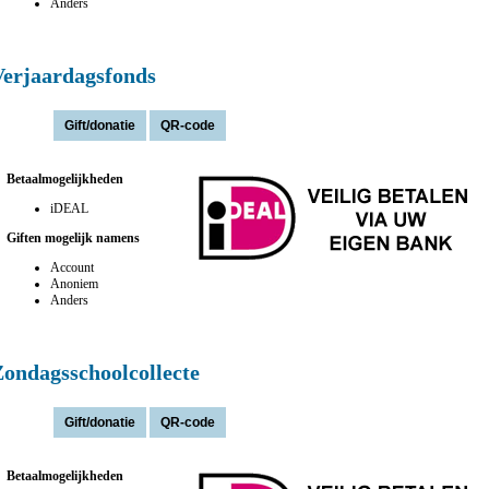
Anders
Verjaardagsfonds
Actie(s):
Betaalmogelijkheden
iDEAL
Giften mogelijk namens
Account
Anoniem
Anders
Zondagsschoolcollecte
Actie(s):
Betaalmogelijkheden