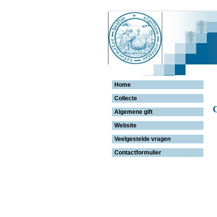
Home
Collecte
Algemene gift
Website
Veelgestelde vragen
Contactformulier