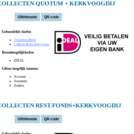
COLLECTEN QUOTUM + KERKVOOGDIJ
Actie(s):
Gebundelde doelen
Quotumcollecte
Collecte Kerk Herv.Gem.
Betaalmogelijkheden
iDEAL
Giften mogelijk namens
Account
Anoniem
Anders
COLLECTEN REST.FONDS+KERKVOOGDIJ
Actie(s):
Gebundelde doelen