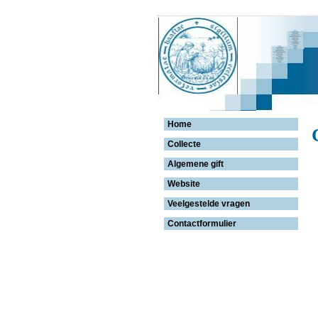
Home
Collecte
Algemene gift
Website
Veelgestelde vragen
Contactformulier