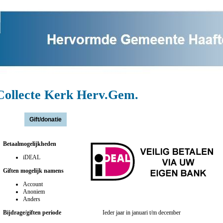
Collecte Kerk Herv.Gem.
Actie(s):
Betaalmogelijkheden
iDEAL
Giften mogelijk namens
Account
Anoniem
Anders
Bijdrage/giften periode
Ieder jaar in januari t/m december