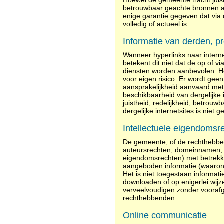
Hoewel de gemeente tracht juiste
betrouwbaar geachte bronnen aan
enige garantie gegeven dat via 
volledig of actueel is.
Informatie van derden, p
Wanneer hyperlinks naar inter
betekent dit niet dat de op of 
diensten worden aanbevolen. Het
voor eigen risico. Er wordt geen
aansprakelijkheid aanvaard met 
beschikbaarheid van dergelijke 
juistheid, redelijkheid, betrouw
dergelijke internetsites is niet g
Intellectuele eigendomsr
De gemeente, of de rechthebbe
auteursrechten, domeinnamen, m
eigendomsrechten) met betrekking
aangeboden informatie (waaronde
Het is niet toegestaan informati
downloaden of op enigerlei wijz
verveelvoudigen zonder voorafg
rechthebbenden.
Online communicatie