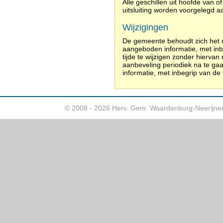
Alle geschillen uit hoofde van o
uitsluiting worden voorgelegd 
Wijzigingen
De gemeente behoudt zich het re
aangeboden informatie, met inbe
tijde te wijzigen zonder hierva
aanbeveling periodiek na te gaa
informatie, met inbegrip van de 
© 2008 - 2026 Herv. Gem. Waardenburg-Neerijne