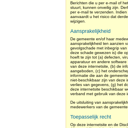
Berichten die u per e-mail of h
stuurt, kunnen onveilig zijn. De
per e-mail te verzenden. Indien 
aanvaardt u het risico dat der
wijzigen.
Aansprakelijkheid
De gemeente en/of haar medewe
aansprakelijkheid ten aanzien va
gevolgschade met inbegrip van 
deze schade gewezen is) die op e
hoeft te zijn tot (a) defecten,
apparatuur en andere software 
van deze internetsite, (b) de inf
aangeboden, (c) het onderschepp
informatie die aan de gemeente
niet-beschikbaar zijn van deze in
verlies van gegevens, (g) het d
deze internetsite beschikbaar w
verband met gebruik van deze in
De uitsluiting van aansprakelij
medewerkers van de gemeente
Toepasselijk recht
Op deze internetsite en de Disc