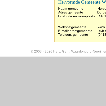
Hervormde Gemeente Wa
Naam gemeente Hervormde
Adres gemeente Dorpsst
Postcode en woonplaats 4
Website:gemeente www.herv
E-mailadres:gemeente cvk-sc
Telefoon: gemeente (0418)
© 2008 - 2026 Herv. Gem. Waardenburg-Neerijne