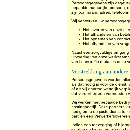
Persoonsgegevens zijn gegevens
bepaalde natuurlijke persoon, o
zijn o.a. naam, adres, telefoon
Wij verwerken uw persoonsgege
Het leveren van onze dien
Het afhandelen van betal
Het opnemen van contact
Het afhandelen van vrag
Naast
een zorgvuldige omgang
uitvoering van onze werkzaamhe
van financie?le mutaties onze v
Verstrekking aan andere 
Persoonsgegevens worden alleen
als dat nodig is voor de dienst
of als wij daartoe wettelijk verpl
dat vordert bij een vermoeden v
Wij werken met bepaalde bedrij
hostingbedrijf. Deze partners k
nodig om u de juiste dienst te 
partijen een Verwerkersovereen
Indien een toezegging of bijdr
worden de hierop betrekking he