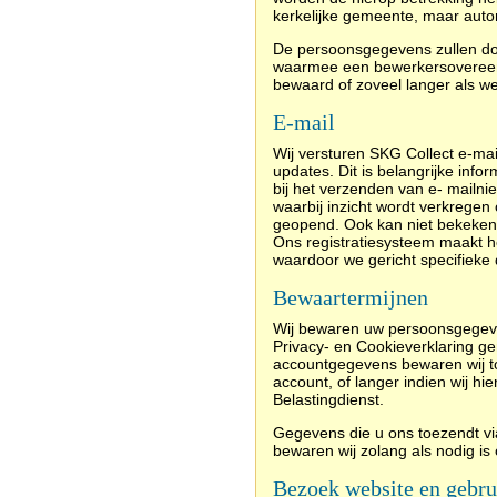
kerkelijke gemeente, maar aut
De persoonsgegevens zullen do
waarmee een bewerkersovereenk
bewaard of zoveel langer als wett
E-mail
Wij versturen SKG Collect e-mai
updates. Dit is belangrijke info
bij het verzenden van e- mailn
waarbij inzicht wordt verkrege
geopend. Ook kan niet bekeken w
Ons registratiesysteem maakt h
waardoor we gericht specifiek
Bewaartermijnen
Wij bewaren uw persoonsgegeven
Privacy- en Cookieverklaring g
accountgegevens bewaren wij tot 
account, of langer indien wij hier
Belastingdienst.
Gegevens die u ons toezendt via
bewaren wij zolang als nodig is
Bezoek website en gebru