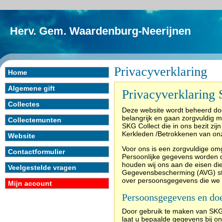
Herv. Gem. Waardenburg-Neerijnen
Privacyverklaring
Home
Algemene gift
Privacyverklaring
Collectes
Deze website wordt beheerd do
belangrijk en gaan zorgvuldig 
Collectemunten
SKG Collect die in ons bezit zi
Kerkleden /Betrokkenen van o
Website
Voor ons is een zorgvuldige o
Contactformulier
Persoonlijke gegevens worden da
houden wij ons aan de eisen d
Veelgestelde vragen
Gegevensbescherming (AVG) stelt
over persoonsgegevens die we 
Mijn account
Persoonsgegevens en do
Door gebruik te maken van SKG 
laat u bepaalde gegevens bij o