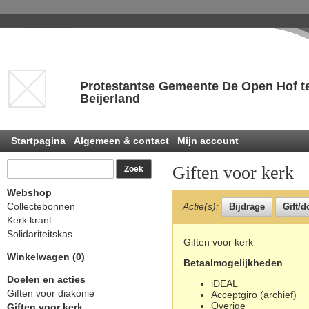
Protestantse Gemeente De Open Hof t
Beijerland
Startpagina
Algemeen & contact
Mijn account
Giften voor kerk
Webshop
Collectebonnen
Actie(s):
Kerk krant
Solidariteitskas
Giften voor kerk
Winkelwagen (0)
Betaalmogelijkheden
Doelen en acties
iDEAL
Giften voor diakonie
Acceptgiro (archief)
Overige
Giften voor kerk