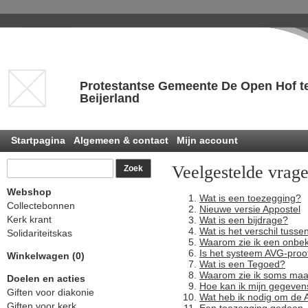
Protestantse Gemeente De Open Hof t
Beijerland
Startpagina
Algemeen & contact
Mijn account
Veelgestelde vrag
Webshop
Wat is een toezegging?
Collectebonnen
Nieuwe versie Appostel
Kerk krant
Wat is een bijdrage?
Wat is het verschil tuss
Solidariteitskas
Waarom zie ik een onbe
Is het systeem AVG-proo
Winkelwagen (0)
Wat is een Tegoed?
Waarom zie ik soms maar
Doelen en acties
Hoe kan ik mijn gegevens
Giften voor diakonie
Wat heb ik nodig om de A
Giften voor kerk