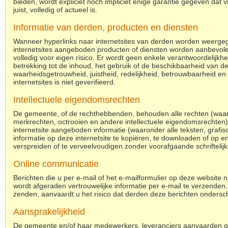
bieden, wordt expliciet noch impliciet enige garantie gegeven dat 
juist, volledig of actueel is.
Informatie van derden, producten en diensten
Wanneer hyperlinks naar internetsites van derden worden weergege
internetsites aangeboden producten of diensten worden aanbevolen.
volledig voor eigen risico. Er wordt geen enkele verantwoordelijkh
betrekking tot de inhoud, het gebruik of de beschikbaarheid van der
waarheidsgetrouwheid, juistheid, redelijkheid, betrouwbaarheid en 
internetsites is niet geverifieerd.
Intellectuele eigendomsrechten
De gemeente, of de rechthebbenden, behouden alle rechten (waa
merkrechten, octrooien en andere intellectuele eigendomsrechten) 
internetsite aangeboden informatie (waaronder alle teksten, grafisc
informatie op deze internetsite te kopiëren, te downloaden of op e
verspreiden of te verveelvoudigen zonder voorafgaande schriftel
Online communicatie
Berichten die u per e-mail of het e-mailformulier op deze website n
wordt afgeraden vertrouwelijke informatie per e-mail te verzenden. 
zenden, aanvaardt u het risico dat derden deze berichten ondersc
Aansprakelijkheid
De gemeente en/of haar medewerkers, leveranciers aanvaarden ge