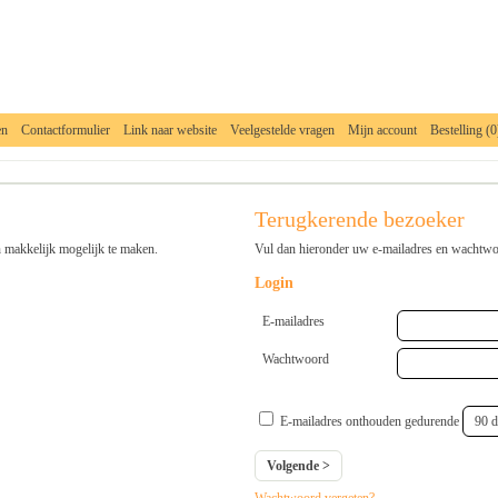
en
Contactformulier
Link naar website
Veelgestelde vragen
Mijn account
Bestelling (0
__________________________________________________________________________
Terugkerende bezoeker
n makkelijk mogelijk te maken.
Vul dan hieronder uw e-mailadres en wachtwoo
Login
E-mailadres
Wachtwoord
E-mailadres onthouden gedurende