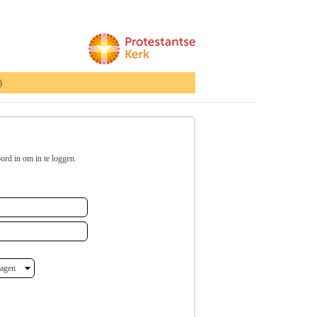
)
_____________________________________________________________
rd in om in te loggen.