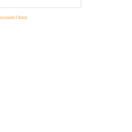
oorwaarden
|
Beheer