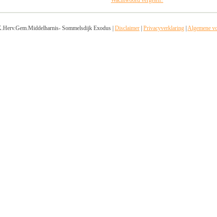
Wachtwoord vergeten?
.Herv.Gem.Middelharnis- Sommelsdijk Exodus |
Disclaimer
|
Privacyverklaring
|
Algemene v