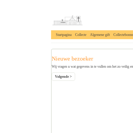
Startpagina
Collecte
Algemene gift
Collectebonn
______________________________________________
Nieuwe bezoeker
Wij vragen u wat gegevens in te vullen om het zo veilig e