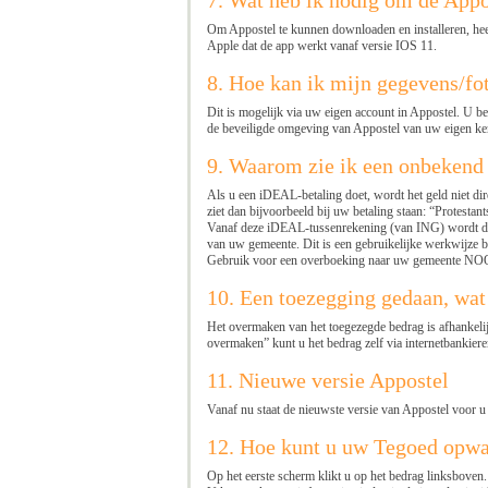
7. Wat heb ik nodig om de Appo
Om Appostel te kunnen downloaden en installeren, heeft
Apple dat de app werkt vanaf versie IOS 11.
8. Hoe kan ik mijn gegevens/fo
Dit is mogelijk via uw eigen account in Appostel. U b
de beveiligde omgeving van Appostel van uw eigen ker
9. Waarom zie ik een onbekend
Als u een iDEAL-betaling doet, wordt het geld niet d
ziet dan bijvoorbeeld bij uw betaling staan: “Protesta
Vanaf deze iDEAL-tussenrekening (van ING) wordt de
van uw gemeente. Dit is een gebruikelijke werkwijze 
Gebruik voor een overboeking naar uw gemeente NOOI
10. Een toezegging gedaan, wat
Het overmaken van het toegezegde bedrag is afhankelij
overmaken” kunt u het bedrag zelf via internetbankier
11. Nieuwe versie Appostel
Vanaf nu staat de nieuwste versie van Appostel voor u
12. Hoe kunt u uw Tegoed opw
Op het eerste scherm klikt u op het bedrag linksbove