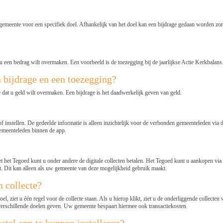
gemeente voor een specifiek doel. Afhankelijk van het doel kan een bijdrage gedaan worden zon
 u een bedrag wilt overmaken. Een voorbeeld is de toezegging bij de jaarlijkse Actie Kerkbalans
en bijdrage en een toezegging?
 dat u geld wilt overmaken. Een bijdrage is het daadwerkelijk geven van geld.
stellen. De gedeelde informatie is alleen inzichtelijk voor de verbonden gemeenteleden via d
gemeenteleden binnen de app.
Met het Tegoed kunt u onder andere de digitale collecten betalen. Het Tegoed kunt u aankopen
. Dit kan alleen als uw gemeente van deze mogelijkheid gebruik maakt.
 collecte?
ziet u één regel voor de collecte staan. Als u hierop klikt, ziet u de onderliggende collecten 
verschillende doelen geven. Uw gemeente bespaart hiermee ook transactiekosten.