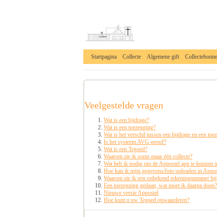
Startpagina
Collecte
Algemene gift
Collectebonn
______________________________________________
Veelgestelde vragen
Wat is een bijdrage?
Wat is een toezegging?
Wat is het verschil tussen een bijdrage en een toe
Is het systeem AVG-proof?
Wat is een Tegoed?
Waarom zie ik soms maar één collecte?
Wat heb ik nodig om de Appostel app te kunnen in
Hoe kan ik mijn gegevens/foto uploaden in Appos
Waarom zie ik een onbekend rekeningnummer bij
Een toezegging gedaan, wat moet ik daarna doen?
Nieuwe versie Appostel
Hoe kunt u uw Tegoed opwaarderen?