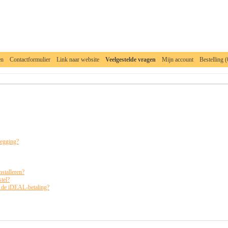
en
Contactformulier
Link naar website
Veelgestelde vragen
Mijn account
Bestelling (
__________________________________________________________________________
zegging?
stalleren?
tel?
 de iDEAL-betaling?