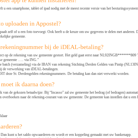
stel app te kunnen installeren?
 u een smartphone, tablet of ipad nodig met de meest recente versie van het besturingssysteem
to uploaden in Appostel?
epaalt zelf of u een foto toevoegt. Ook heeft u de keuze om uw gegevens te delen met anderen
kelijke gemeente.
 rekeningnummer bij de iDEAL-betaling?
irect op de rekening van uw gemeente gestort. Het geld gaat eerst naar NL92INGB*******809 '
ntse gemeente ….. via ING.”
 batch (verzameling) via de IBAN van rekening Stichting Derden Gelden van Pintip (NL13I
bij de verwerking van iDEAL-betalingen.
T deze St. Derdengelden rekeningnummers. De betaling kan dan niet verwerkt worden.
 moet ik daarna doen?
k van de gekozen betaalwijze. Bij “Incasso” zal uw gemeente het bedrag (of bedragen) automati
en overboeken naar de rekening-courant van uw gemeente. De gemeente kan instellen dat u een h
 klaar
aarderen?
n. Dan kunt u het saldo opwaarderen en wordt er een koppeling gemaakt met uw bankenapp.