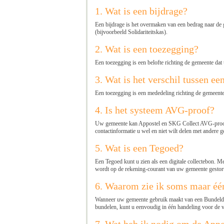
1. Wat is een bijdrage?
Een bijdrage is het overmaken van een bedrag naar de 
(bijvoorbeeld Solidariteitskas).
2. Wat is een toezegging?
Een toezegging is een belofte richting de gemeente dat
3. Wat is het verschil tussen e
Een toezegging is een mededeling richting de gemeente
4. Is het systeem AVG-proof?
Uw gemeente kan Appostel en SKG Collect AVG-proof in
contactinformatie u wel en niet wilt delen met andere 
5. Wat is een Tegoed?
Een Tegoed kunt u zien als een digitale collectebon. 
wordt op de rekening-courant van uw gemeente gestort
6. Waarom zie ik soms maar één
Wanneer uw gemeente gebruik maakt van een Bundeldoel, 
bundelen, kunt u eenvoudig in één handeling voor de 