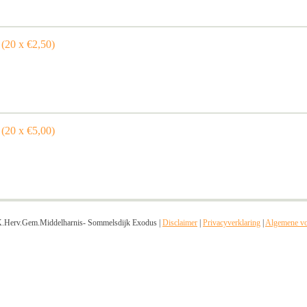
(20 x €2,50)
(20 x €5,00)
.Herv.Gem.Middelharnis- Sommelsdijk Exodus |
Disclaimer
|
Privacyverklaring
|
Algemene v