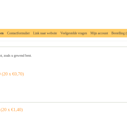
nen
Contactformulier
Link naar website
Veelgestelde vragen
Mijn account
Bestelling (
__________________________________________________________________________
t, zoals u gewend bent.
 (20 x €0,70)
(20 x €1,40)