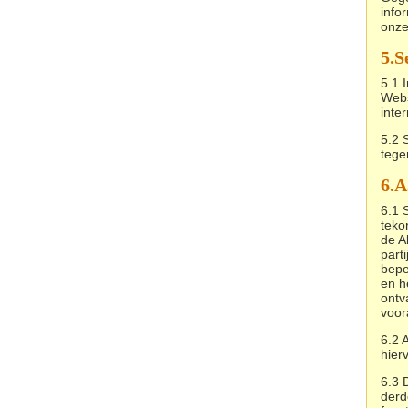
info
onze
5.
S
5.1 
Webs
inte
5.2 
tege
6.
A
6.1 
teko
de A
part
bepe
en h
ontv
voor
6.2 
hier
6.3 
derde