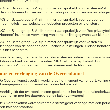
tioneren van de Webshop.
SKG en Betaalgroep B.V. zijn nimmer aansprakelijk voor kosten en/of
de voortvloeiend uit verzuim of handeling van de Financiële instellinge
SKG en Betaalgroep B.V. zijn nimmer aansprakelijk voor de door de
nee middels haar website aangeboden producten en diensten .
SKG en Betaalgroep B.V. zijn nimmer aansprakelijk voor “het privacybel
Abonnee” inzake de verwerking van persoonlijke gegevens van klanten
SKG en Betaalgroep B.V. zijn nimmer aansprakelijk voor kosten en
lichtingen van de Abonnee aan Financiële Instellingen. Hiertoe behoren
is niet beperkt tot:
isies, licenties, chargebacks, aansluitkosten en onterechte incasso’s w
ct door de bank verrekend worden. SKG zal, na te zijn belast door
algroep B.V., op haar beurt dit verrekenen met de Abonnee.
uur en verlenging van de Overeenkomst
De Overeenkomst treedt in werking op het moment van ondertekening 
t aangegaan voor minimaal één kalenderkwartaal.
Daarbij geldt dat overeenkomsten getekend in het lopende kalenderkwa
loopt tot en met het daaropvolgende kalenderkwartaal.
De Overeenkomst wordt telkenmale stilzwijgend verlengd met een peri
één kalenderkwartaal.