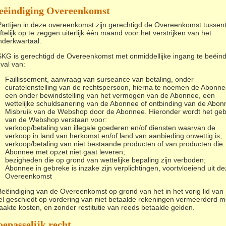
eëindiging Overeenkomst
Partijen in deze overeenkomst zijn gerechtigd de Overeenkomst tussent
ftelijk op te zeggen uiterlijk één maand voor het verstrijken van het
nderkwartaal.
SKG is gerechtigd de Overeenkomst met onmiddellijke ingang te beëin
eval van:
Faillissement, aanvraag van surseance van betaling, onder
curatelenstelling van de rechtspersoon, hierna te noemen de Abonne
een onder bewindstelling van het vermogen van de Abonnee, een
wettelijke schuldsanering van de Abonnee of ontbinding van de Abon
Misbruik van de Webshop door de Abonnee. Hieronder wordt het geb
van de Webshop verstaan voor:
verkoop/betaling van illegale goederen en/of diensten waarvan de
verkoop in land van herkomst en/of land van aanbieding onwettig is;
verkoop/betaling van niet bestaande producten of van producten die
Abonnee met opzet niet gaat leveren;
bezigheden die op grond van wettelijke bepaling zijn verboden;
Abonnee in gebreke is inzake zijn verplichtingen, voortvloeiend uit d
Overeenkomst
Beëindiging van de Overeenkomst op grond van het in het vorig lid van
kel geschiedt op vordering van niet betaalde rekeningen vermeerderd m
akte kosten, en zonder restitutie van reeds betaalde gelden.
oepasselijk recht