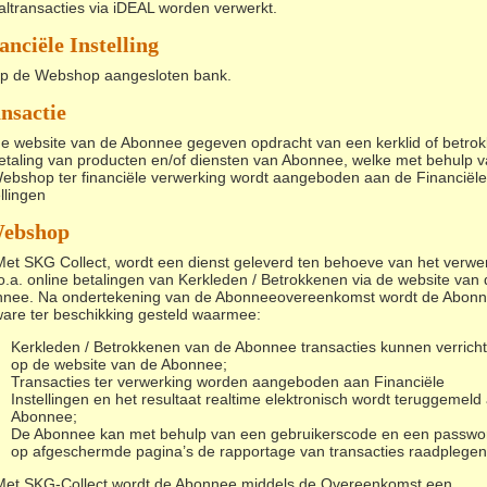
altransacties via iDEAL worden verwerkt.
anciële Instelling
p de Webshop aangesloten bank.
nsactie
e website van de Abonnee gegeven opdracht van een kerklid of betro
betaling van producten en/of diensten van Abonnee, welke met behulp 
ebshop ter financiële verwerking wordt aangeboden aan de Financiële
llingen
ebshop
Met SKG Collect, wordt een dienst geleverd ten behoeve van het verwe
o.a. online betalingen van Kerkleden / Betrokkenen via de website van
nee. Na ondertekening van de Abonneeovereenkomst wordt de Abon
ware ter beschikking gesteld waarmee:
Kerkleden / Betrokkenen van de Abonnee transacties kunnen verrich
op de website van de Abonnee;
Transacties ter verwerking worden aangeboden aan Financiële
Instellingen en het resultaat realtime elektronisch wordt teruggemeld
Abonnee;
De Abonnee kan met behulp van een gebruikerscode en een passwo
op afgeschermde pagina’s de rapportage van transacties raadplegen
Met SKG-Collect wordt de Abonnee middels de Overeenkomst een