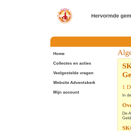
Hervormde geme
Alg
Home
Collectes en acties
SK
Veelgestelde vragen
Ge
Website Adventskerk
1 D
Mijn account
In d
Ov
De A
Geld
SK