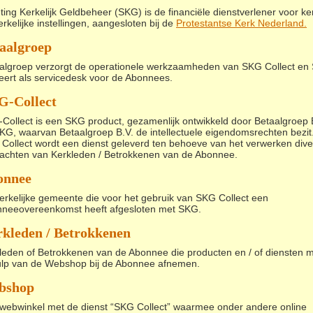
hting Kerkelijk Geldbeheer (SKG) is de financiële dienstverlener voor k
erkelijke instellingen, aangesloten bij de
Protestantse Kerk Nederland
.
aalgroep
algroep verzorgt de operationele werkzaamheden van SKG Collect en
eert als servicedesk voor de Abonnees.
G-Collect
Collect is een SKG product, gezamenlijk ontwikkeld door Betaalgroep 
KG, waarvan Betaalgroep B.V. de intellectuele eigendomsrechten bezit
Collect wordt een dienst geleverd ten behoeve van het verwerken div
achten van Kerkleden / Betrokkenen van de Abonnee.
onnee
erkelijke gemeente die voor het gebruik van SKG Collect een
neeovereenkomst heeft afgesloten met SKG.
kleden / Betrokkenen
leden of Betrokkenen van de Abonnee die producten en / of diensten 
lp van de Webshop bij de Abonnee afnemen.
bshop
webwinkel met de dienst “SKG Collect” waarmee onder andere online