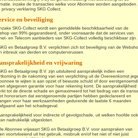
rmatie. inzake de transacties welke voor Abonnee worden aangeboden.
 privacy verklaring SKG Collect.
ervice en beveiliging
Inzake SKG-Collect wordt een gemiddelde beschikbaarheid van de
hop van 99% gegarandeerd, onder voorwaarde dat de services van
rnet- en Telecom aanbieders van SKG-Collect volledig beschikbaar zijn.
SKG en Betaalgroep B.V. verplichten zich tot beveiliging van de Websh
n inbreuk van derden en computervirussen.
ansprakelijkheid en vrijwaring
SKG en Betaalgroep B.V. zijn uitsluitend aansprakelijk indien een
rtkoming in de nakoming van een verplichting uit de Overeenkomst jeg
bonnee te wijten is aan opzet of bewuste schuld of door eerstgenoemd
ijen afgegeven garantie voor haar rekening komt. De aansprakelijkheid 
rkt tot de directe schade en gemaximeerd tot het bedrag van de transa
et honorarium dat eerstgenoemde partijen hebben gedeclareerd en
angen voor haar werkzaamheden gedurende de laatste 6 maanden
afgaand aan het schadegeval.
Aansprakelijkheid voor indirecte of gevolgschade, uit welken hoofde ook,
van nadrukkelijk uitgesloten.
De Abonnee vrijwaart SKG en Betaalgroep B.V. voor aanspraken van
n voortvloeiend uit het gebruik, misbruik en/of het niet of niet juist