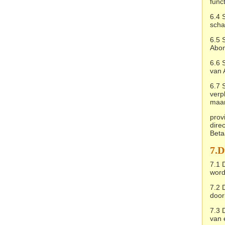
func
6.4 
scha
6.5 
Abon
6.6 
van 
6.7 
verp
maar 
prov
dire
Beta
7.
D
7.1 
word
7.2 
door
7.3 
van 