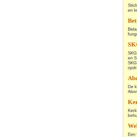
Stic
en k
Bet
Beta
fung
SK
SKG-
en S
SKG 
opdr
Ab
De k
Abon
Ker
Kerk
behu
We
Een 