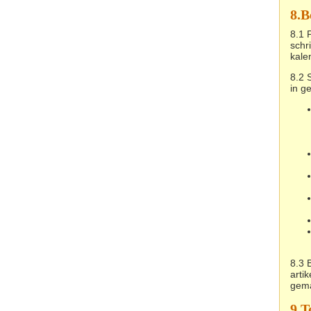
8.
B
8.1 
schri
kale
8.2 
in g
8.3 
arti
gema
9.
T