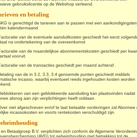
usieve gebruikslicentie op de Webshop verleend.
arieven en betaling
SKG is gerechtigd de tarieven aan te passen met een aankondigingster
één kalendermaand
Facturatie van de eventuele aansluitkosten geschiedt het eerst volgend
taal na ondertekening van de overeenkomst
Facturatie van de maandelijkse abonnementskosten geschiedt per kwar
artaal vooruit.
Facturatie van de transacties geschiedt per maand achteraf .
Betaling van de in 3.2, 3.3, 3.4 genoemde punten geschiedt middels
matische incasso, waarbij eventueel reeds ingehouden kosten worden
ekend.
Deblokkeren van een geblokkeerde aansluiting kan plaatsvinden nadat
nee alsnog aan zijn verplichtingen heeft voldaan.
Over niet afgeschreven en/of te laat betaalde vorderingen zal Abonnee
elijke incassokosten en voorts rentekosten verschuldigd zijn.
Geheimhouding
en Betaalgroep B.V. verplichten zich conform de Algemene Verordeni
vensbescherming (AVG) tot geheimhouding met betrekking tot de