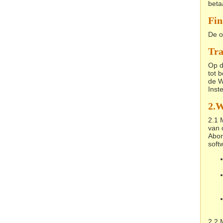
beta
Fin
De o
Tra
Op d
tot 
de W
Inste
2.
W
2.1 
van 
Abon
soft
2.2