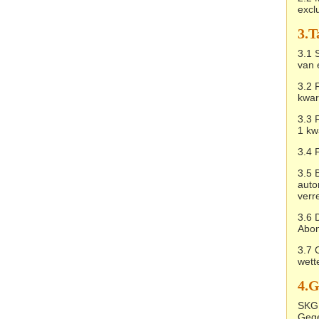
excl
3.
T
3.1 
van 
3.2 
kwar
3.3 
1 kw
3.4 
3.5 
auto
verr
3.6 
Abon
3.7 
wett
4.
SKG 
Gege