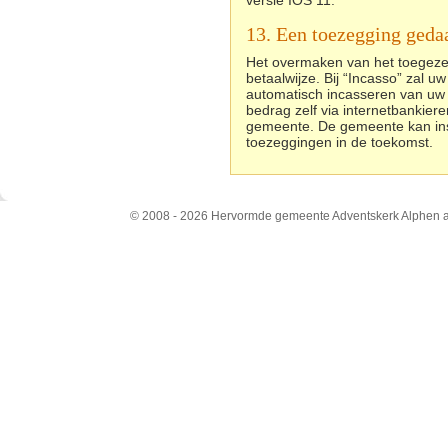
versie IOS 11.
13. Een toezegging geda
Het overmaken van het toegeze
betaalwijze. Bij “Incasso” zal 
automatisch incasseren van uw b
bedrag zelf via internetbankie
gemeente. De gemeente kan inste
toezeggingen in de toekomst.
© 2008 - 2026 Hervormde gemeente Adventskerk Alphen a