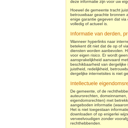
deze informatie zijn voor uw eig
Hoewel de gemeente tracht juiste
betrouwbaar geachte bronnen aan
enige garantie gegeven dat via 
volledig of actueel is.
Informatie van derden, p
Wanneer hyperlinks naar inter
betekent dit niet dat de op of 
diensten worden aanbevolen. Het
voor eigen risico. Er wordt geen
aansprakelijkheid aanvaard met 
beschikbaarheid van dergelijke 
juistheid, redelijkheid, betrouw
dergelijke internetsites is niet g
Intellectuele eigendomsr
De gemeente, of de rechthebbe
auteursrechten, domeinnamen, m
eigendomsrechten) met betrekking
aangeboden informatie (waaronde
Het is niet toegestaan informati
downloaden of op enigerlei wijz
verveelvoudigen zonder voorafg
rechthebbenden.