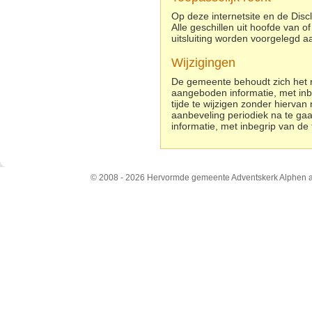
Op deze internetsite en de Disc
Alle geschillen uit hoofde van o
uitsluiting worden voorgelegd 
Wijzigingen
De gemeente behoudt zich het re
aangeboden informatie, met inbe
tijde te wijzigen zonder hierva
aanbeveling periodiek na te gaa
informatie, met inbegrip van de 
© 2008 - 2026 Hervormde gemeente Adventskerk Alphen a