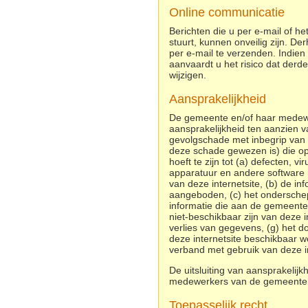
Online communicatie
Berichten die u per e-mail of h
stuurt, kunnen onveilig zijn. De
per e-mail te verzenden. Indien 
aanvaardt u het risico dat der
wijzigen.
Aansprakelijkheid
De gemeente en/of haar medewe
aansprakelijkheid ten aanzien va
gevolgschade met inbegrip van 
deze schade gewezen is) die op e
hoeft te zijn tot (a) defecten,
apparatuur en andere software 
van deze internetsite, (b) de inf
aangeboden, (c) het onderschepp
informatie die aan de gemeente
niet-beschikbaar zijn van deze in
verlies van gegevens, (g) het d
deze internetsite beschikbaar w
verband met gebruik van deze in
De uitsluiting van aansprakelij
medewerkers van de gemeente
Toepasselijk recht